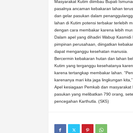
k
Masyarakat Kutim diimbau Bupati Ismuna
u
pasalnya ancaman kebakaran lahan terus
r
dan gelar pasukan dalam penanggulanggan
a
lahan di Kutim potensi terbakar terlebi
t
dengan cara membakar karena lebih mur
Dalam apel yang dihadiri Wabup Kasmidi 
pimpinan perusahaan, diingatkan kebakar
dapat menganggu kesehatan manusia.
Bercermin kebakaran hutan dan lahan b
Kutim yang terganggu kesehatanya karena
karena tertangkap membakar lahan. “Pen
karenanya mari kita jaga lingkungan kita,
Apel kesiagaan Pemkab dan masyarakat K
pasukan yang melibatkan 790 orang, sete
pencegahan Karthutla. (SK5)