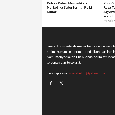
Polres Kutim Musnahkan
Kopi G
Narkotika Sabu Senilai Rp1,3
Rasa T
Miliar
Agrowi
Mandir
Panda
Suara Kutim adalah media berita online seput
kutim, hukum, ekonomi, pendidikan dan lain-la
Kami menyediakan untuk anda berita terupdat
terdepan dan terakurat.
Hubungi kami:
suarakutim@yahoo.co.id