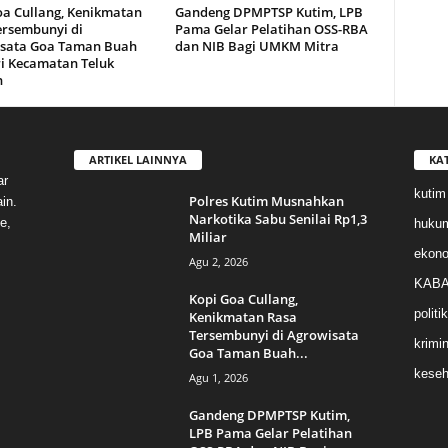
oa Cullang, Kenikmatan
Gandeng DPMPTSP Kutim, LPB
ersembunyi di
Pama Gelar Pelatihan OSS-RBA
sata Goa Taman Buah
dan NIB Bagi UMKM Mitra
i Kecamatan Teluk
n
ARTIKEL LAINNYA
KA
ar
kutim
Polres Kutim Musnahkan
in.
Narkotika Sabu Senilai Rp1,3
e,
huku
Miliar
ekon
Agu 2, 2026
KABA
Kopi Goa Cullang,
politik
Kenikmatan Rasa
Tersembunyi di Agrowisata
krimin
Goa Taman Buah...
keseh
Agu 1, 2026
Gandeng DPMPTSP Kutim,
LPB Pama Gelar Pelatihan