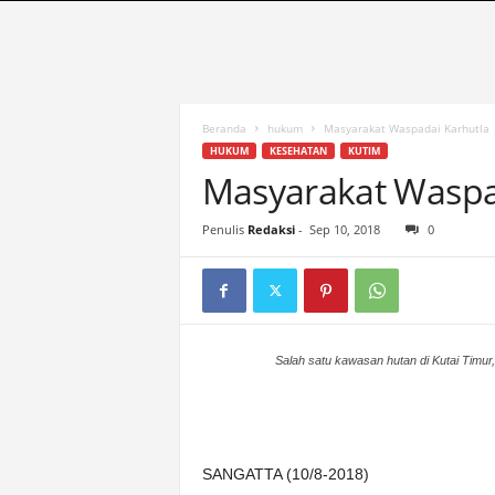
S
u
a
r
a
K
Beranda
hukum
Masyarakat Waspadai Karhutla
u
HUKUM
KESEHATAN
KUTIM
t
Masyarakat Waspa
i
m
Penulis
Redaksi
-
Sep 10, 2018
0
|
T
e
r
d
e
Salah satu kawasan hutan di Kutai Timu
p
a
n
&
SANGATTA (10/8-2018)
A