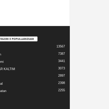
TEGORI E POPULLARIZUAR
13567
7387
m
3441
omi
3073
R KALTIM
2897
2398
al
2255
atan