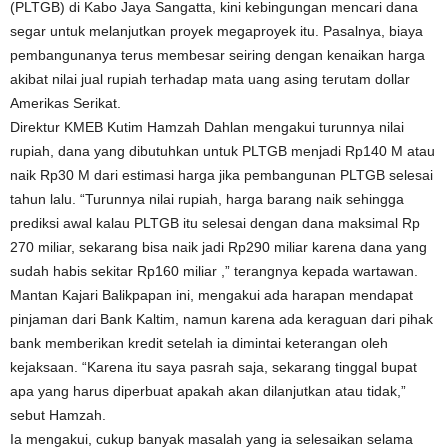
(PLTGB) di Kabo Jaya Sangatta, kini kebingungan mencari dana
segar untuk melanjutkan proyek megaproyek itu. Pasalnya, biaya
pembangunanya terus membesar seiring dengan kenaikan harga
akibat nilai jual rupiah terhadap mata uang asing terutam dollar
Amerikas Serikat.
Direktur KMEB Kutim Hamzah Dahlan mengakui turunnya nilai
rupiah, dana yang dibutuhkan untuk PLTGB menjadi Rp140 M atau
naik Rp30 M dari estimasi harga jika pembangunan PLTGB selesai
tahun lalu. “Turunnya nilai rupiah, harga barang naik sehingga
prediksi awal kalau PLTGB itu selesai dengan dana maksimal Rp
270 miliar, sekarang bisa naik jadi Rp290 miliar karena dana yang
sudah habis sekitar Rp160 miliar ,” terangnya kepada wartawan.
Mantan Kajari Balikpapan ini, mengakui ada harapan mendapat
pinjaman dari Bank Kaltim, namun karena ada keraguan dari pihak
bank memberikan kredit setelah ia dimintai keterangan oleh
kejaksaan. “Karena itu saya pasrah saja, sekarang tinggal bupat
apa yang harus diperbuat apakah akan dilanjutkan atau tidak,”
sebut Hamzah.
Ia mengakui, cukup banyak masalah yang ia selesaikan selama