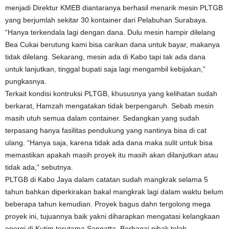
menjadi Direktur KMEB diantaranya berhasil menarik mesin PLTGB
yang berjumlah sekitar 30 kontainer dari Pelabuhan Surabaya.
“Hanya terkendala lagi dengan dana. Dulu mesin hampir dilelang
Bea Cukai berutung kami bisa carikan dana untuk bayar, makanya
tidak dilelang. Sekarang, mesin ada di Kabo tapi tak ada dana
untuk lanjutkan, tinggal bupati saja lagi mengambil kebijakan,”
pungkasnya.
Terkait kondisi kontruksi PLTGB, khususnya yang kelihatan sudah
berkarat, Hamzah mengatakan tidak berpengaruh. Sebab mesin
masih utuh semua dalam container. Sedangkan yang sudah
terpasang hanya fasilitas pendukung yang nantinya bisa di cat
ulang. “Hanya saja, karena tidak ada dana maka sulit untuk bisa
memastikan apakah masih proyek itu masih akan dilanjutkan atau
tidak ada,” sebutnya.
PLTGB di Kabo Jaya dalam catatan sudah mangkrak selama 5
tahun bahkan diperkirakan bakal mangkrak lagi dalam waktu belum
beberapa tahun kemudian. Proyek bagus dahn tergolong mega
proyek ini, tujuannya baik yakni diharapkan mengatasi kelangkaan
energi di Kutim terutama Sangatta. Berbagai pihak telah