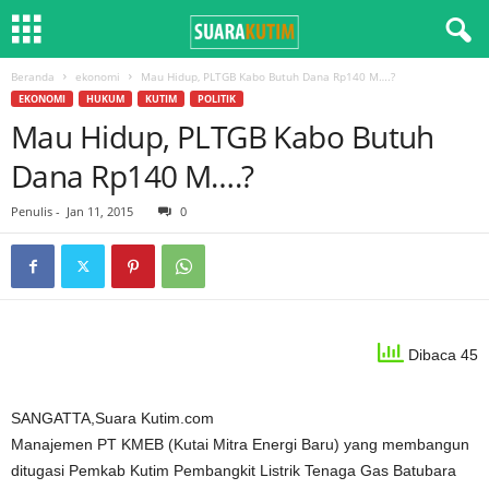
Beranda
ekonomi
Mau Hidup, PLTGB Kabo Butuh Dana Rp140 M….?
EKONOMI
HUKUM
KUTIM
POLITIK
Mau Hidup, PLTGB Kabo Butuh
Dana Rp140 M….?
Penulis
-
Jan 11, 2015
0
Dibaca 45
SANGATTA,Suara Kutim.com
Manajemen PT KMEB (Kutai Mitra Energi Baru) yang membangun
ditugasi Pemkab Kutim Pembangkit Listrik Tenaga Gas Batubara