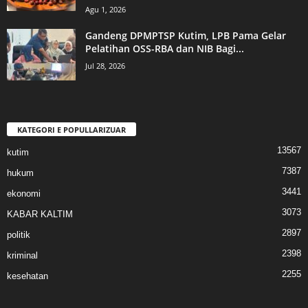
Agu 1, 2026
Gandeng DPMPTSP Kutim, LPB Pama Gelar
Pelatihan OSS-RBA dan NIB Bagi...
Jul 28, 2026
KATEGORI E POPULLARIZUAR
13567
kutim
7387
hukum
3441
ekonomi
3073
KABAR KALTIM
2897
politik
2398
kriminal
2255
kesehatan