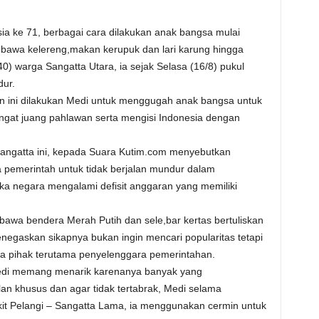
a ke 71, berbagai cara dilakukan anak bangsa mulai
awa kelereng,makan kerupuk dan lari karung hingga
) warga Sangatta Utara, ia sejak Selasa (16/8) pukul
dur.
an ini dilakukan Medi untuk menggugah anak bangsa untuk
t juang pahlawan serta mengisi Indonesia dengan
 Sangatta ini, kepada Suara Kutim.com menyebutkan
 pemerintah untuk tidak berjalan mundur dalam
ka negara mengalami defisit anggaran yang memiliki
awa bendera Merah Putih dan sele,bar kertas bertuliskan
egaskan sikapnya bukan ingin mencari popularitas tetapi
a pihak terutama penyelenggara pemerintahan.
Medi memang menarik karenanya banyak yang
n khusus dan agar tidak tertabrak, Medi selama
ukit Pelangi – Sangatta Lama, ia menggunakan cermin untuk