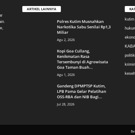
ARTIKEL LAINNYA
KA
ar
kutim
Polres Kutim Musnahkan
in.
Narkotika Sabu Senilai Rp1,3
e,
huku
Miliar
ekon
Agu 2, 2026
KABA
Kopi Goa Cullang,
politik
Kenikmatan Rasa
Tersembunyi di Agrowisata
krimin
Goa Taman Buah...
keseh
Agu 1, 2026
Gandeng DPMPTSP Kutim,
LPB Pama Gelar Pelatihan
OSS-RBA dan NIB Bagi...
Jul 28, 2026
Be