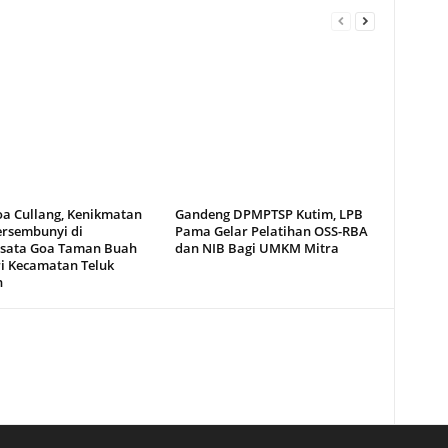
oa Cullang, Kenikmatan
Gandeng DPMPTSP Kutim, LPB
ersembunyi di
Pama Gelar Pelatihan OSS-RBA
sata Goa Taman Buah
dan NIB Bagi UMKM Mitra
i Kecamatan Teluk
n