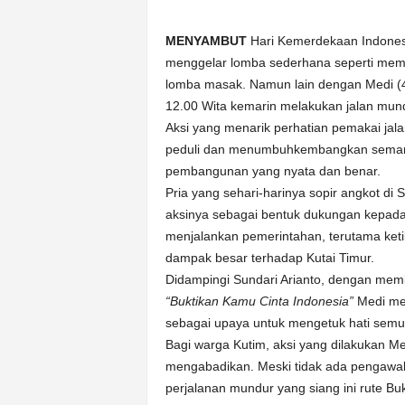
k
u
MENYAMBUT
Hari Kemerdekaan Indonesi
r
a
menggelar lomba sederhana seperti memb
t
lomba masak. Namun lain dengan Medi (40
12.00 Wita kemarin melakukan jalan mun
Aksi yang menarik perhatian pemakai jal
peduli dan menumbuhkembangkan semanga
pembangunan yang nyata dan benar.
Pria yang sehari-harinya sopir angkot di
aksinya sebagai bentuk dukungan kepada
menjalankan pemerintahan, terutama keti
dampak besar terhadap Kutai Timur.
Didampingi Sundari Arianto, dengan memb
“Buktikan Kamu Cinta Indonesia”
Medi men
sebagai upaya untuk mengetuk hati semu
Bagi warga Kutim, aksi yang dilakukan 
mengabadikan. Meski tidak ada pengawala
perjalanan mundur yang siang ini rute B