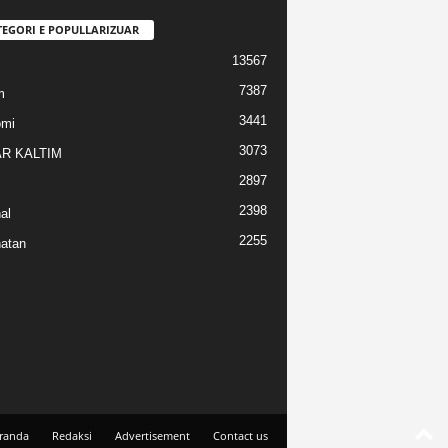
TEGORI E POPULLARIZUAR
13567
7387
m
3441
omi
3073
R KALTIM
2897
2398
al
2255
atan
randa
Redaksi
Advertisement
Contact us