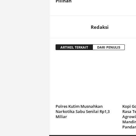
Pilihan
Redaksi
ARTIKEL TERKAIT
DARI PENULIS
Polres Kutim Musnahkan
Kopi G
Narkotika Sabu Senilai Rp1,3
Rasa T
Miliar
Agrowi
Mandir
Panda