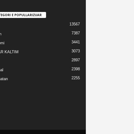
TEGORI E POPULLARIZUAR
13567
7387
m
3441
omi
3073
R KALTIM
2897
2398
al
2255
atan