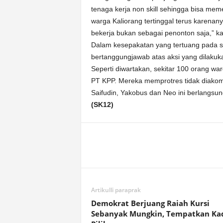
tenaga kerja non skill sehingga bisa meme
warga Kaliorang tertinggal terus karenan
bekerja bukan sebagai penonton saja,” ka
Dalam kesepakatan yang tertuang pada sel
bertanggungjawab atas aksi yang dilaku
Seperti diwartakan, sekitar 100 orang wa
PT KPP. Mereka memprotres tidak diakomod
Saifudin, Yakobus dan Neo ini berlangsu
(SK12)
Artikulli paraprak
Demokrat Berjuang Raiah Kursi
Sebanyak Mungkin, Tempatkan Ka