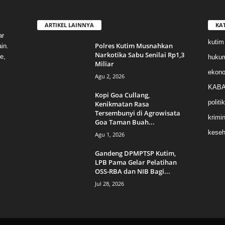
ARTIKEL LAINNYA
KA
ar
kutim
Polres Kutim Musnahkan
in.
Narkotika Sabu Senilai Rp1,3
e,
huku
Miliar
ekon
Agu 2, 2026
KABA
Kopi Goa Cullang,
politik
Kenikmatan Rasa
Tersembunyi di Agrowisata
krimin
Goa Taman Buah...
keseh
Agu 1, 2026
Gandeng DPMPTSP Kutim,
LPB Pama Gelar Pelatihan
OSS-RBA dan NIB Bagi...
Jul 28, 2026