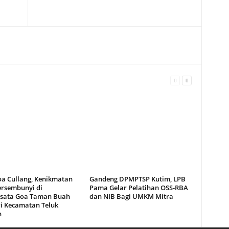
oa Cullang, Kenikmatan
Gandeng DPMPTSP Kutim, LPB
ersembunyi di
Pama Gelar Pelatihan OSS-RBA
sata Goa Taman Buah
dan NIB Bagi UMKM Mitra
i Kecamatan Teluk
n