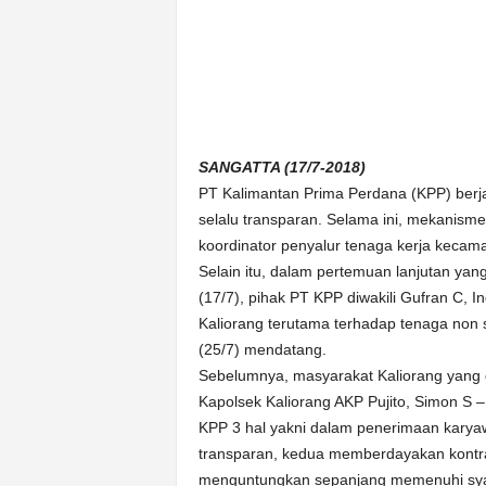
k
u
r
a
t
SANGATTA (17/7-2018)
PT Kalimantan Prima Perdana (KPP) berja
selalu transparan. Selama ini, mekanism
koordinator penyalur tenaga kerja kecama
Selain itu, dalam pertemuan lanjutan yan
(17/7), pihak PT KPP diwakili Gufran C, 
Kaliorang terutama terhadap tenaga non 
(25/7) mendatang.
Sebelumnya, masyarakat Kaliorang yang d
Kapolsek Kaliorang AKP Pujito, Simon S 
KPP 3 hal yakni dalam penerimaan karya
transparan, kedua memberdayakan kontrak
menguntungkan sepanjang memenuhi syara