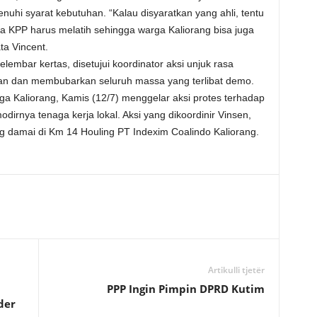
nuhi syarat kebutuhan. “Kalau disyaratkan yang ahli, tentu
ya KPP harus melatih sehingga warga Kaliorang bisa juga
ta Vincent.
embar kertas, disetujui koordinator aksi unjuk rasa
kan dan membubarkan seluruh massa yang terlibat demo.
rga Kaliorang, Kamis (12/7) menggelar aksi protes terhadap
irnya tenaga kerja lokal. Aksi yang dikoordinir Vinsen,
ng damai di Km 14 Houling PT Indexim Coalindo Kaliorang.
Artikulli tjetër
PPP Ingin Pimpin DPRD Kutim
der