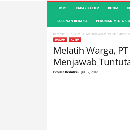
S
HOME
KABAR KALTIM
KUTIM
H
u
a
SUSUNAN REDAKSI
PEDOMAN MEDIA SIB
r
a
K
Beranda
hukum
Melatih Warga, PT KPP Minta 
u
HUKUM
KUTIM
t
Melatih Warga, PT
i
Menjawab Tuntuta
m
|
T
Penulis
Redaksi
-
Jul 17, 2018
0
e
r
d
e
p
a
n
&
A