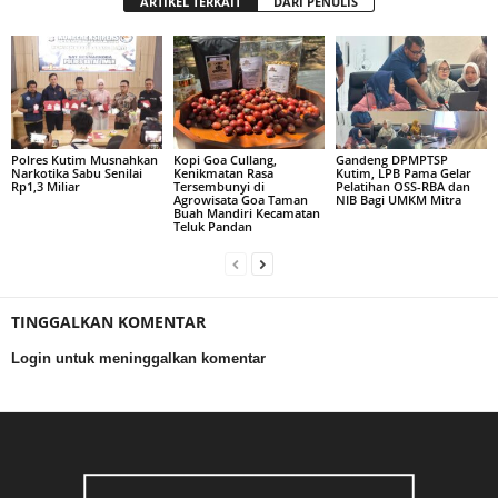
ARTIKEL TERKAIT
DARI PENULIS
Polres Kutim Musnahkan
Kopi Goa Cullang,
Gandeng DPMPTSP
Narkotika Sabu Senilai
Kenikmatan Rasa
Kutim, LPB Pama Gelar
Rp1,3 Miliar
Tersembunyi di
Pelatihan OSS-RBA dan
Agrowisata Goa Taman
NIB Bagi UMKM Mitra
Buah Mandiri Kecamatan
Teluk Pandan
TINGGALKAN KOMENTAR
Login untuk meninggalkan komentar