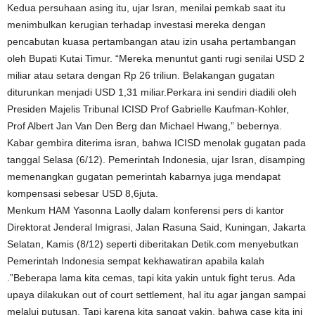
Kedua persuhaan asing itu, ujar Isran, menilai pemkab saat itu
menimbulkan kerugian terhadap investasi mereka dengan
pencabutan kuasa pertambangan atau izin usaha pertambangan
oleh Bupati Kutai Timur. “Mereka menuntut ganti rugi senilai USD 2
miliar atau setara dengan Rp 26 triliun. Belakangan gugatan
diturunkan menjadi USD 1,31 miliar.Perkara ini sendiri diadili oleh
Presiden Majelis Tribunal ICISD Prof Gabrielle Kaufman-Kohler,
Prof Albert Jan Van Den Berg dan Michael Hwang,” bebernya.
Kabar gembira diterima isran, bahwa ICISD menolak gugatan pada
tanggal Selasa (6/12). Pemerintah Indonesia, ujar Isran, disamping
memenangkan gugatan pemerintah kabarnya juga mendapat
kompensasi sebesar USD 8,6juta.
Menkum HAM Yasonna Laolly dalam konferensi pers di kantor
Direktorat Jenderal Imigrasi, Jalan Rasuna Said, Kuningan, Jakarta
Selatan, Kamis (8/12) seperti diberitakan Detik.com menyebutkan
Pemerintah Indonesia sempat kekhawatiran apabila kalah
.”Beberapa lama kita cemas, tapi kita yakin untuk fight terus. Ada
upaya dilakukan out of court settlement, hal itu agar jangan sampai
melalui putusan. Tapi karena kita sangat yakin, bahwa case kita ini