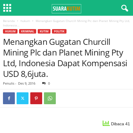
Beranda
hukum
Menangkan Gugatan Churcill Mining Plc dan Planet Mining Pty Ltd,
Indonesia...
HUKUM
KRIMINAL
KUTIM
POLITIK
Menangkan Gugatan Churcill
Mining Plc dan Planet Mining Pty
Ltd, Indonesia Dapat Kompensasi
USD 8,6juta.
Penulis
-
Des 9, 2016
0
Dibaca 41