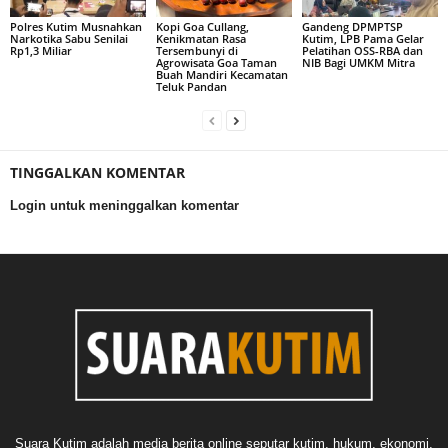
Polres Kutim Musnahkan
Kopi Goa Cullang,
Gandeng DPMPTSP
Narkotika Sabu Senilai
Kenikmatan Rasa
Kutim, LPB Pama Gelar
Rp1,3 Miliar
Tersembunyi di
Pelatihan OSS-RBA dan
Agrowisata Goa Taman
NIB Bagi UMKM Mitra
Buah Mandiri Kecamatan
Teluk Pandan
TINGGALKAN KOMENTAR
Login untuk meninggalkan komentar
Suara Kutim adalah media berita online seputar kutim, hukum, ekonomi,