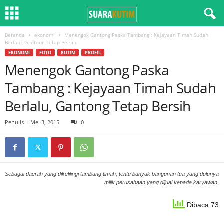
Beranda
ekonomi
Menengok Gantong Paska Tambang : Kejayaan Timah Sudah
Berlalu, Gantong Tetap Bersih
EKONOMI
FOTO
KUTIM
PROFIL
Menengok Gantong Paska
Tambang : Kejayaan Timah Sudah
Berlalu, Gantong Tetap Bersih
Penulis
-
Mei 3, 2015
0
Sebagai daerah yang dikelilingi tambang timah, tentu banyak bangunan tua yang dulunya
milik perusahaan yang dijual kepada karyawan.
Dibaca 73