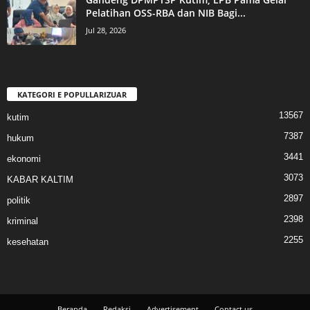
Pelatihan OSS-RBA dan NIB Bagi...
Jul 28, 2026
KATEGORI E POPULLARIZUAR
13567
kutim
7387
hukum
3441
ekonomi
3073
KABAR KALTIM
2897
politik
2398
kriminal
2255
kesehatan
Beranda
Redaksi
Advertisement
Contact us