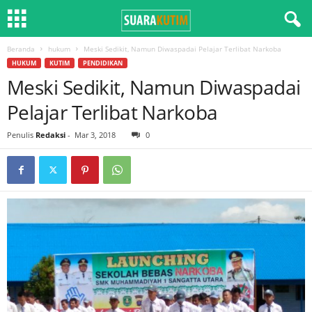
Beranda
hukum
Meski Sedikit, Namun Diwaspadai Pelajar Terlibat Narkoba
HUKUM
KUTIM
PENDIDIKAN
Meski Sedikit, Namun Diwaspadai
Pelajar Terlibat Narkoba
Penulis
Redaksi
-
Mar 3, 2018
0