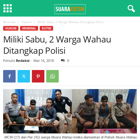
Beranda
hukum
Miliki Sabu, 2 Warga Wahau Ditangkap Polisi
HUKUM
KRIMINAL
KUTIM
Miliki Sabu, 2 Warga Wahau
Ditangkap Polisi
Penulis
Redaksi
-
Mar 16, 2018
0
MCW (17) dan Par (41) warga Muara Wahau ketika diamankan di Polsek Muara Wahau