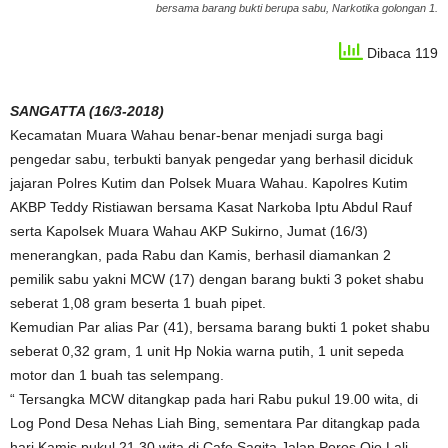
bersama barang bukti berupa sabu, Narkotika golongan 1.
Dibaca 119
SANGATTA (16/3-2018)
Kecamatan Muara Wahau benar-benar menjadi surga bagi
pengedar sabu, terbukti banyak pengedar yang berhasil diciduk
jajaran Polres Kutim dan Polsek Muara Wahau. Kapolres Kutim
AKBP Teddy Ristiawan bersama Kasat Narkoba Iptu Abdul Rauf
serta Kapolsek Muara Wahau AKP Sukirno, Jumat (16/3)
menerangkan, pada Rabu dan Kamis, berhasil diamankan 2
pemilik sabu yakni MCW (17) dengan barang bukti 3 poket shabu
seberat 1,08 gram beserta 1 buah pipet.
Kemudian Par alias Par (41), bersama barang bukti 1 poket shabu
seberat 0,32 gram, 1 unit Hp Nokia warna putih, 1 unit sepeda
motor dan 1 buah tas selempang.
“ Tersangka MCW ditangkap pada hari Rabu pukul 19.00 wita, di
Log Pond Desa Nehas Liah Bing, sementara Par ditangkap pada
hari Kamis pukul 21.30 wita di Cafe Sagita Jalan Poros Ojo Lali