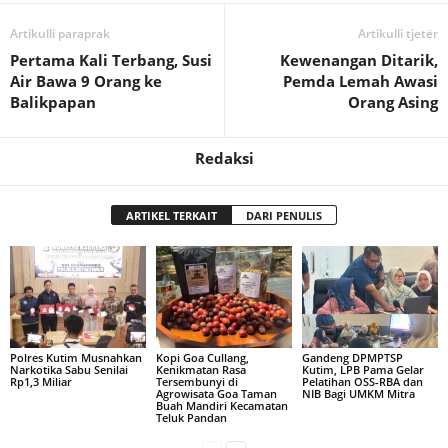
Artikulli paraprak
Artikulli tjetër
Pertama Kali Terbang, Susi
Kewenangan Ditarik,
Air Bawa 9 Orang ke
Pemda Lemah Awasi
Balikpapan
Orang Asing
Redaksi
ARTIKEL TERKAIT
DARI PENULIS
Polres Kutim Musnahkan
Kopi Goa Cullang,
Gandeng DPMPTSP
Narkotika Sabu Senilai
Kenikmatan Rasa
Kutim, LPB Pama Gelar
Rp1,3 Miliar
Tersembunyi di
Pelatihan OSS-RBA dan
Agrowisata Goa Taman
NIB Bagi UMKM Mitra
Buah Mandiri Kecamatan
Teluk Pandan