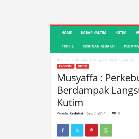
S
HOME
KABAR KALTIM
KUTIM
H
u
a
PROFIL
SUSUNAN REDAKSI
PEDOMAN
r
a
K
Beranda
ekonomi
Musyaffa : Perkebunan Sawit
u
EKONOMI
KUTIM
t
Musyaffa : Perke
i
Berdampak Langs
m
|
Kutim
T
e
r
Penulis
Redaksi
-
Sep 7, 2017
0
d
e
p
a