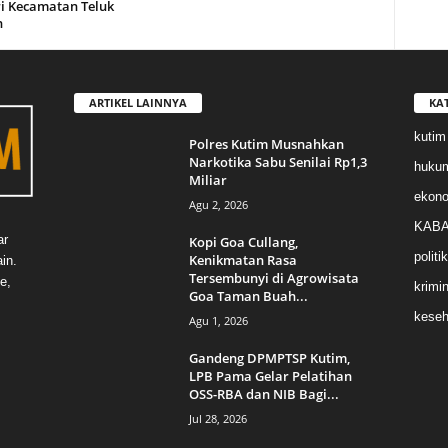
i Kecamatan Teluk
n
ARTIKEL LAINNYA
KA
kutim
Polres Kutim Musnahkan
Narkotika Sabu Senilai Rp1,3
huku
Miliar
ekon
Agu 2, 2026
KABA
ar
Kopi Goa Cullang,
politik
Kenikmatan Rasa
in.
Tersembunyi di Agrowisata
e,
krimin
Goa Taman Buah...
keseh
Agu 1, 2026
Gandeng DPMPTSP Kutim,
LPB Pama Gelar Pelatihan
OSS-RBA dan NIB Bagi...
Jul 28, 2026