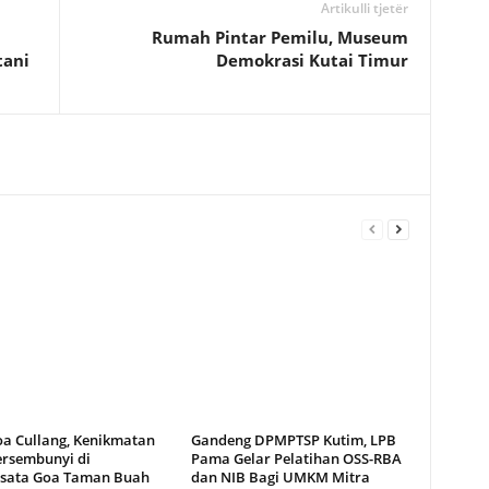
Artikulli tjetër
n
Rumah Pintar Pemilu, Museum
tani
Demokrasi Kutai Timur
oa Cullang, Kenikmatan
Gandeng DPMPTSP Kutim, LPB
ersembunyi di
Pama Gelar Pelatihan OSS-RBA
sata Goa Taman Buah
dan NIB Bagi UMKM Mitra