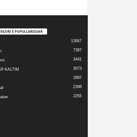
TEGORI E POPULLARIZUAR
13567
7387
m
3441
omi
3073
R KALTIM
2897
2398
al
2255
atan