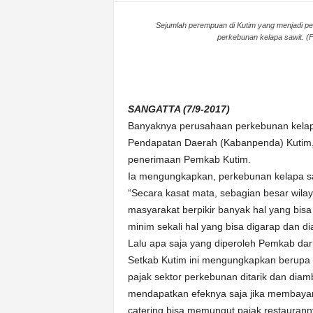
n
Sejumlah perempuan di Kutim yang menjadi pek
&
perkebunan kelapa sawit. (F
A
k
u
r
a
SANGATTA (7/9-2017)
t
Banyaknya perusahaan perkebunan kelapa 
Pendapatan Daerah (Kabanpenda) Kutim, 
penerimaan Pemkab Kutim.
Ia mengungkapkan, perkebunan kelapa sa
“Secara kasat mata, sebagian besar wila
masyarakat berpikir banyak hal yang bis
minim sekali hal yang bisa digarap dan d
Lalu apa saja yang diperoleh Pemkab da
Setkab Kutim ini mengungkapkan berupa b
pajak sektor perkebunan ditarik dan diam
mendapatkan efeknya saja jika membayar
catering bisa memungut pajak restaurann