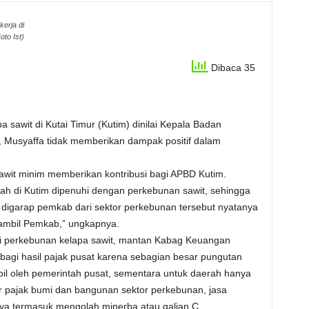
erja di
oto Ist)
Dibaca 35
sawit di Kutai Timur (Kutim) dinilai Kepala Badan
Musyaffa tidak memberikan dampak positif dalam
wit minim memberikan kontribusi bagi APBD Kutim.
yah di Kutim dipenuhi dengan perkebunan sawit, sehingga
a digarap pemkab dari sektor perkebunan tersebut nyatanya
iambil Pemkab,” ungkapnya.
ri perkebunan kelapa sawit, mantan Kabag Keuangan
agi hasil pajak pusat karena sebagian besar pungutan
bil oleh pemerintah pusat, sementara untuk daerah hanya
 pajak bumi dan bangunan sektor perkebunan, jasa
ya termasuk mengolah minerba atau galian C.