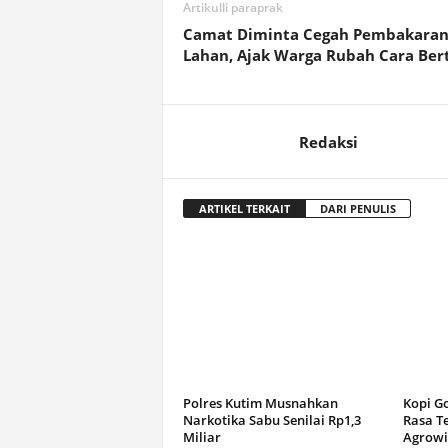
Artikulli paraprak
Camat Diminta Cegah Pembakara
Lahan, Ajak Warga Rubah Cara Ber
Redaksi
ARTIKEL TERKAIT
DARI PENULIS
Polres Kutim Musnahkan
Kopi G
Narkotika Sabu Senilai Rp1,3
Rasa T
Miliar
Agrowi