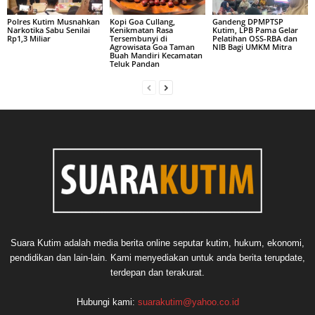
Polres Kutim Musnahkan
Kopi Goa Cullang,
Gandeng DPMPTSP
Narkotika Sabu Senilai
Kenikmatan Rasa
Kutim, LPB Pama Gelar
Rp1,3 Miliar
Tersembunyi di
Pelatihan OSS-RBA dan
Agrowisata Goa Taman
NIB Bagi UMKM Mitra
Buah Mandiri Kecamatan
Teluk Pandan
Suara Kutim adalah media berita online seputar kutim, hukum, ekonomi,
pendidikan dan lain-lain. Kami menyediakan untuk anda berita terupdate,
terdepan dan terakurat.
Hubungi kami:
suarakutim@yahoo.co.id