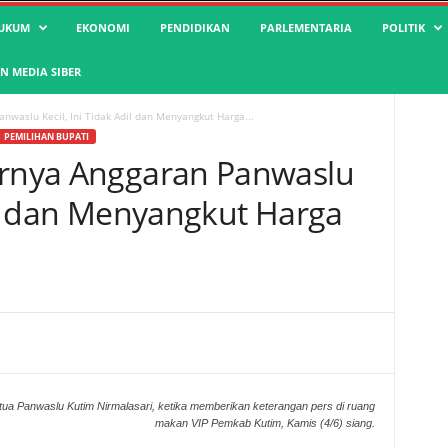
UKUM
EKONOMI
PENDIDIKAN
PARLEMENTARIA
POLITIK
 MEDIA SIBER
nwaslu Kecil, Ini Tidak Adil dan Menyangkut Harga...
PEMILIHAN BUPATI
arnya Anggaran Panwaslu
dil dan Menyangkut Harga
tua Panwaslu Kutim Nirmalasari, ketika memberikan keterangan pers di ruang
makan VIP Pemkab Kutim, Kamis (4/6) siang.