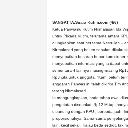
k
u
r
a
SANGATTA,Suara Kutim.com (4/6)
t
Ketua Panwaslu Kutim Nirmalasari Ida Wi
untuk Pilkada Kutim, terutama antara KP
diungkapkan saat bersama Nasrullah – a
Nirmalasari yang belum sebulan dikukuhk
menyebutkan besaran honor komisioner k
menyebutkan informasi yang ia dapat unt
sementara 4 lainnya masing-masing Rp10
Rp3 juta untuk anggota. “Kami belum teri
anggaran Panwas ini telah dikirim Tim 
terang Nirmalasari.
Ia mengungkapkan, pada tahap awal diusu
pengetatan disepakati Rp12 M tapi hanya 
dibanding dengan KPU , berbeda jauh. Ini j
proporsionalnya. Sama-sama penyelengar
lain, kecil sekali. Kalau beda sedikit, tak