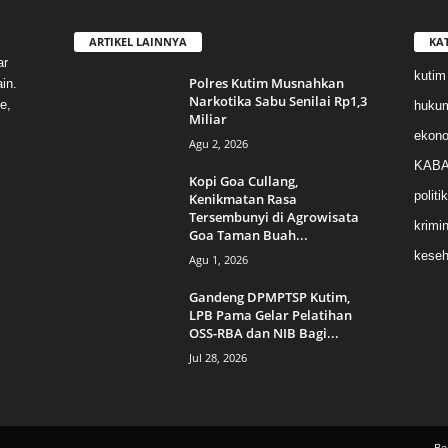
ARTIKEL LAINNYA
KA
ar
kutim
Polres Kutim Musnahkan
in.
Narkotika Sabu Senilai Rp1,3
e,
huku
Miliar
ekon
Agu 2, 2026
KABA
Kopi Goa Cullang,
politik
Kenikmatan Rasa
Tersembunyi di Agrowisata
krimin
Goa Taman Buah...
keseh
Agu 1, 2026
Gandeng DPMPTSP Kutim,
LPB Pama Gelar Pelatihan
OSS-RBA dan NIB Bagi...
Jul 28, 2026
Be