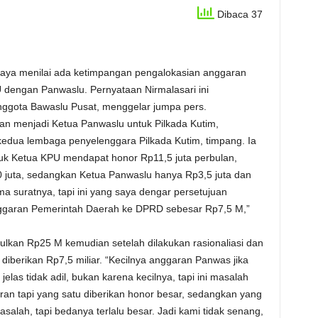
Dibaca 37
jaya menilai ada ketimpangan pengalokasian anggaran
U dengan Panwaslu. Pernyataan Nirmalasari ini
nggota Bawaslu Pusat, menggelar jumpa pers.
an menjadi Ketua Panwaslu untuk Pilkada Kutim,
edua lembaga penyelenggara Pilkada Kutim, timpang. Ia
uk Ketua KPU mendapat honor Rp11,5 juta perbulan,
 juta, sedangkan Ketua Panwaslu hanya Rp3,5 juta dan
ma suratnya, tapi ini yang saya dengar persetujuan
Anggaran Pemerintah Daerah ke DPRD sebesar Rp7,5 M,”
lkan Rp25 M kemudian setelah dilakukan rasionaliasi dan
diberikan Rp7,5 miliar. “Kecilnya anggaran Panwas jika
elas tidak adil, bukan karena kecilnya, tapi ini masalah
an tapi yang satu diberikan honor besar, sedangkan yang
 masalah, tapi bedanya terlalu besar. Jadi kami tidak senang,