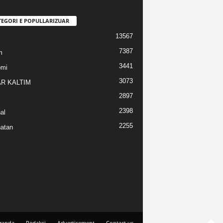
TEGORI E POPULLARIZUAR
13567
7387
m
3441
omi
3073
R KALTIM
2897
2398
al
2255
atan
randa
Redaksi
Advertisement
Contact us