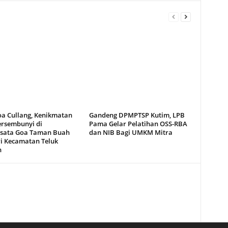
oa Cullang, Kenikmatan
Gandeng DPMPTSP Kutim, LPB
ersembunyi di
Pama Gelar Pelatihan OSS-RBA
sata Goa Taman Buah
dan NIB Bagi UMKM Mitra
i Kecamatan Teluk
n