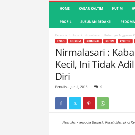
S
HOME
KABAR KALTIM
KUTIM
H
u
a
PROFIL
SUSUNAN REDAKSI
PEDOMAN
r
a
K
Beranda
foto
Nirmalasari : Kabarnya Anggaran Pa
u
FOTO
HUKUM
KRIMINAL
KUTIM
POLITIK
t
Nirmalasari : Kab
i
Kecil, Ini Tidak A
m
|
Diri
T
e
r
Penulis
-
Jun 4, 2015
0
d
e
p
a
n
Nasrullah - anggota Bawaslu Pusat didampingi Ke
&
A