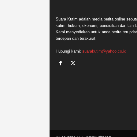
Suara Kutim adalah media berita online seput
kutim, hukum, ekonomi, pendidikan dan lain-la
Kami menyediakan untuk anda berita terupdat
terdepan dan terakurat.
Hubungi kami:
suarakutim@yahoo.co.id
© Copyright 2022 - suarakutim.com