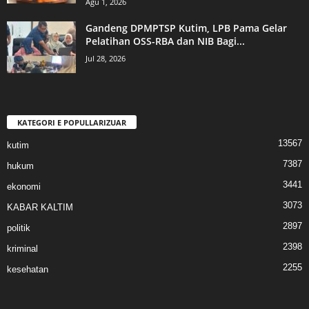
Agu 1, 2026
Gandeng DPMPTSP Kutim, LPB Pama Gelar
Pelatihan OSS-RBA dan NIB Bagi...
Jul 28, 2026
KATEGORI E POPULLARIZUAR
13567
kutim
7387
hukum
3441
ekonomi
3073
KABAR KALTIM
2897
politik
2398
kriminal
2255
kesehatan