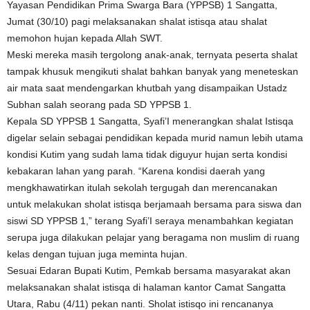
Yayasan Pendidikan Prima Swarga Bara (YPPSB) 1 Sangatta,
Jumat (30/10) pagi melaksanakan shalat istisqa atau shalat
memohon hujan kepada Allah SWT.
Meski mereka masih tergolong anak-anak, ternyata peserta shalat
tampak khusuk mengikuti shalat bahkan banyak yang meneteskan
air mata saat mendengarkan khutbah yang disampaikan Ustadz
Subhan salah seorang pada SD YPPSB 1.
Kepala SD YPPSB 1 Sangatta, Syafi’I menerangkan shalat Istisqa
digelar selain sebagai pendidikan kepada murid namun lebih utama
kondisi Kutim yang sudah lama tidak diguyur hujan serta kondisi
kebakaran lahan yang parah. “Karena kondisi daerah yang
mengkhawatirkan itulah sekolah tergugah dan merencanakan
untuk melakukan sholat istisqa berjamaah bersama para siswa dan
siswi SD YPPSB 1,” terang Syafi’I seraya menambahkan kegiatan
serupa juga dilakukan pelajar yang beragama non muslim di ruang
kelas dengan tujuan juga meminta hujan.
Sesuai Edaran Bupati Kutim, Pemkab bersama masyarakat akan
melaksanakan shalat istisqa di halaman kantor Camat Sangatta
Utara, Rabu (4/11) pekan nanti. Sholat istisqo ini rencananya