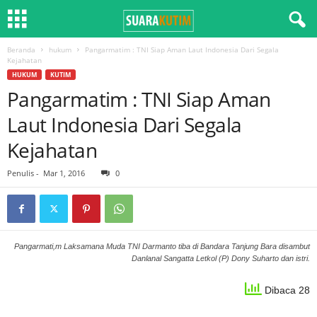
Beranda
hukum
Pangarmatim : TNI Siap Aman Laut Indonesia Dari Segala
Kejahatan
HUKUM
KUTIM
Pangarmatim : TNI Siap Aman
Laut Indonesia Dari Segala
Kejahatan
Penulis
-
Mar 1, 2016
0
Pangarmati,m Laksamana Muda TNI Darmanto tiba di Bandara Tanjung Bara disambut
Danlanal Sangatta Letkol (P) Dony Suharto dan istri.
Dibaca 28