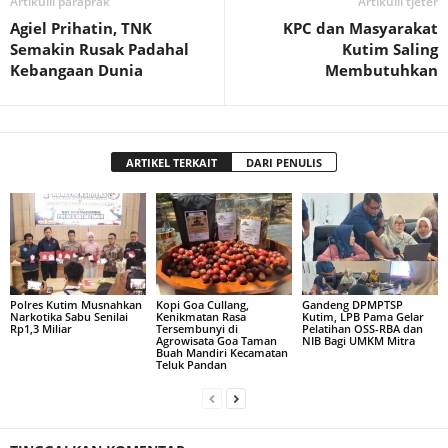
Artikulli paraprak
Artikulli tjetër
Agiel Prihatin, TNK
KPC dan Masyarakat
Semakin Rusak Padahal
Kutim Saling
Kebangaan Dunia
Membutuhkan
ARTIKEL TERKAIT
DARI PENULIS
Polres Kutim Musnahkan
Kopi Goa Cullang,
Gandeng DPMPTSP
Narkotika Sabu Senilai
Kenikmatan Rasa
Kutim, LPB Pama Gelar
Rp1,3 Miliar
Tersembunyi di
Pelatihan OSS-RBA dan
Agrowisata Goa Taman
NIB Bagi UMKM Mitra
Buah Mandiri Kecamatan
Teluk Pandan