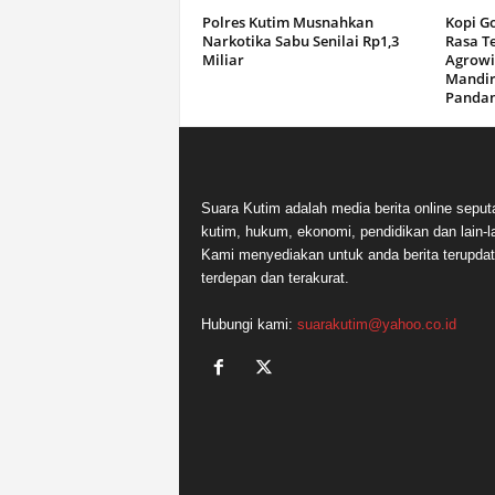
Polres Kutim Musnahkan
Kopi G
Narkotika Sabu Senilai Rp1,3
Rasa T
Miliar
Agrowi
Mandir
Panda
Suara Kutim adalah media berita online seput
kutim, hukum, ekonomi, pendidikan dan lain-la
Kami menyediakan untuk anda berita terupdat
terdepan dan terakurat.
Hubungi kami:
suarakutim@yahoo.co.id