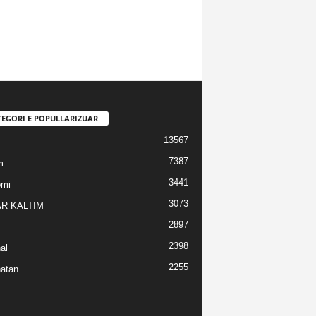
TEGORI E POPULLARIZUAR
13567
7387
m
3441
omi
3073
R KALTIM
2897
2398
al
2255
atan