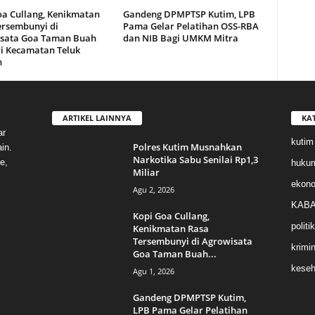
oa Cullang, Kenikmatan
Gandeng DPMPTSP Kutim, LPB
ersembunyi di
Pama Gelar Pelatihan OSS-RBA
sata Goa Taman Buah
dan NIB Bagi UMKM Mitra
i Kecamatan Teluk
n
ARTIKEL LAINNYA
KA
ar
kutim
Polres Kutim Musnahkan
in.
Narkotika Sabu Senilai Rp1,3
e,
huku
Miliar
ekon
Agu 2, 2026
KABA
Kopi Goa Cullang,
politik
Kenikmatan Rasa
Tersembunyi di Agrowisata
krimin
Goa Taman Buah...
keseh
Agu 1, 2026
Gandeng DPMPTSP Kutim,
LPB Pama Gelar Pelatihan