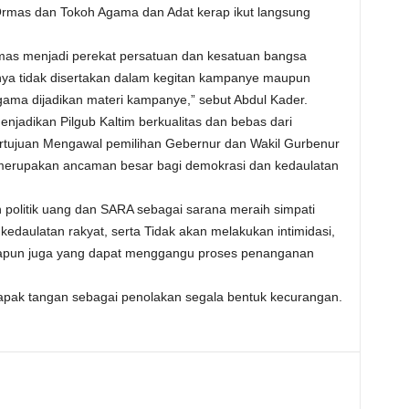
rmas dan Tokoh Agama dan Adat kerap ikut langsung
as menjadi perekat persatuan dan kesatuan bangsa
ya tidak disertakan dalam kegitan kampanye maupun
agama dijadikan materi kampanye,” sebut Abdul Kader.
njadikan Pilgub Kaltim berkualitas dan bebas dari
ertujuan Mengawal pemilihan Gebernur dan Wakil Gurbenur
na merupakan ancaman besar bagi demokrasi dan kedaulatan
olitik uang dan SARA sebagai sarana meraih simpati
kedaulatan rakyat, serta Tidak akan melakukan intimidasi,
apapun juga yang dapat menggangu proses penanganan
apak tangan sebagai penolakan segala bentuk kecurangan.