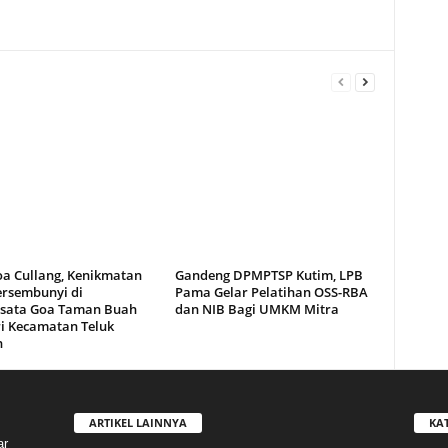
oa Cullang, Kenikmatan
Gandeng DPMPTSP Kutim, LPB
ersembunyi di
Pama Gelar Pelatihan OSS-RBA
sata Goa Taman Buah
dan NIB Bagi UMKM Mitra
i Kecamatan Teluk
n
ARTIKEL LAINNYA
KA
ar