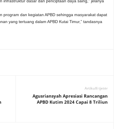
frastruktur dasar dan penciptaan daya saing,” jelanya
an program dan kegiatan APBD sehingga masyarakat dapat
nan yang tertuang dalam APBD Kutai Timur,” tandasnya
Artikulli tjetër
Agusriansyah Apresiasi Rancangan
m
APBD Kutim 2024 Capai 8 Triliun