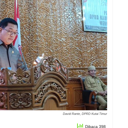
David Rante, DPRD Kutai Timur
Dibaca 398