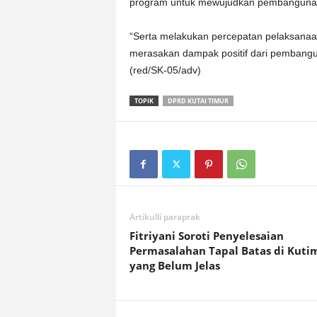
program untuk mewujudkan pembangunan in
“Serta melakukan percepatan pelaksana
merasakan dampak positif dari pembangu
(red/SK-05/adv)
TOPIK
DPRD KUTAI TIMUR
Artikulli paraprak
Fitriyani Soroti Penyelesaian
Permasalahan Tapal Batas di Kuti
yang Belum Jelas