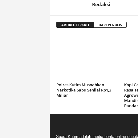
Redaksi
ARTIKEL TERKAIT
DARI PENULIS
Polres Kutim Musnahkan
Kopi G
Narkotika Sabu Senilai Rp1,3
Rasa T
Miliar
Agrowi
Mandir
Panda
Suara Kutim adalah media berita online seput