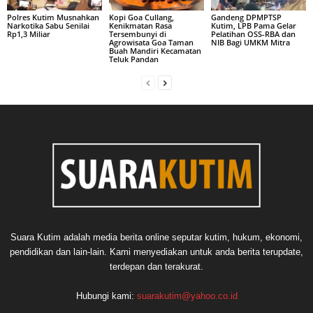
Polres Kutim Musnahkan
Kopi Goa Cullang,
Gandeng DPMPTSP
Narkotika Sabu Senilai
Kenikmatan Rasa
Kutim, LPB Pama Gelar
Rp1,3 Miliar
Tersembunyi di
Pelatihan OSS-RBA dan
Agrowisata Goa Taman
NIB Bagi UMKM Mitra
Buah Mandiri Kecamatan
Teluk Pandan
Suara Kutim adalah media berita online seputar kutim, hukum, ekonomi,
pendidikan dan lain-lain. Kami menyediakan untuk anda berita terupdate,
terdepan dan terakurat.
Hubungi kami:
suarakutim@yahoo.co.id