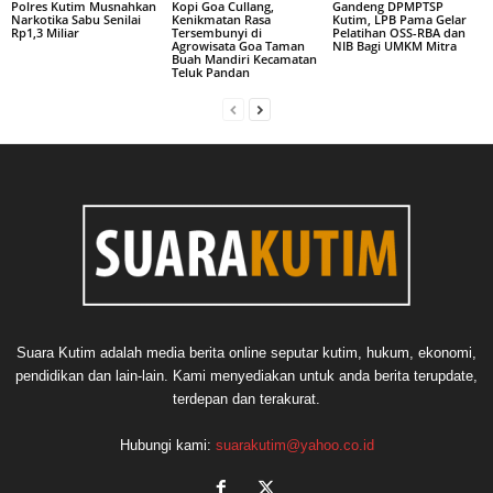
Polres Kutim Musnahkan
Kopi Goa Cullang,
Gandeng DPMPTSP
Narkotika Sabu Senilai
Kenikmatan Rasa
Kutim, LPB Pama Gelar
Rp1,3 Miliar
Tersembunyi di
Pelatihan OSS-RBA dan
Agrowisata Goa Taman
NIB Bagi UMKM Mitra
Buah Mandiri Kecamatan
Teluk Pandan
Suara Kutim adalah media berita online seputar kutim, hukum, ekonomi,
pendidikan dan lain-lain. Kami menyediakan untuk anda berita terupdate,
terdepan dan terakurat.
Hubungi kami:
suarakutim@yahoo.co.id