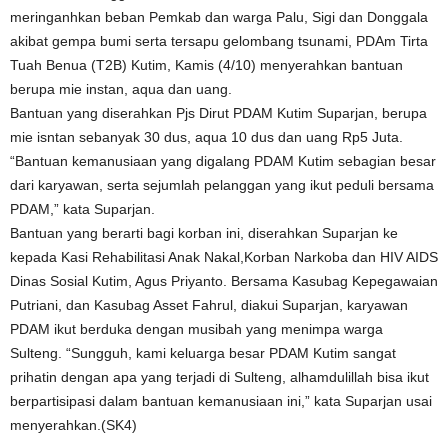
meringanhkan beban Pemkab dan warga Palu, Sigi dan Donggala
akibat gempa bumi serta tersapu gelombang tsunami, PDAm Tirta
Tuah Benua (T2B) Kutim, Kamis (4/10) menyerahkan bantuan
berupa mie instan, aqua dan uang.
Bantuan yang diserahkan Pjs Dirut PDAM Kutim Suparjan, berupa
mie isntan sebanyak 30 dus, aqua 10 dus dan uang Rp5 Juta.
“Bantuan kemanusiaan yang digalang PDAM Kutim sebagian besar
dari karyawan, serta sejumlah pelanggan yang ikut peduli bersama
PDAM,” kata Suparjan.
Bantuan yang berarti bagi korban ini, diserahkan Suparjan ke
kepada Kasi Rehabilitasi Anak Nakal,Korban Narkoba dan HIV AIDS
Dinas Sosial Kutim, Agus Priyanto. Bersama Kasubag Kepegawaian
Putriani, dan Kasubag Asset Fahrul, diakui Suparjan, karyawan
PDAM ikut berduka dengan musibah yang menimpa warga
Sulteng. “Sungguh, kami keluarga besar PDAM Kutim sangat
prihatin dengan apa yang terjadi di Sulteng, alhamdulillah bisa ikut
berpartisipasi dalam bantuan kemanusiaan ini,” kata Suparjan usai
menyerahkan.(SK4)