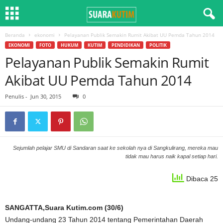
Beranda
ekonomi
Pelayanan Publik Semakin Rumit Akibat UU Pemda Tahun 2014
EKONOMI
FOTO
HUKUM
KUTIM
PENDIDIKAN
POLITIK
Pelayanan Publik Semakin Rumit
Akibat UU Pemda Tahun 2014
Penulis
-
Jun 30, 2015
0
Sejumlah pelajar SMU di Sandaran saat ke sekolah nya di Sangkulirang, mereka mau
tidak mau harus naik kapal setiap hari.
Dibaca 25
SANGATTA,Suara Kutim.com (30/6)
Undang-undang 23 Tahun 2014 tentang Pemerintahan Daerah