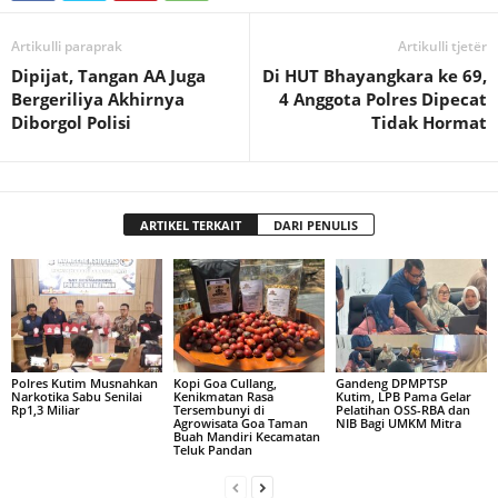
Artikulli paraprak
Artikulli tjetër
Dipijat, Tangan AA Juga
Di HUT Bhayangkara ke 69,
Bergeriliya Akhirnya
4 Anggota Polres Dipecat
Diborgol Polisi
Tidak Hormat
ARTIKEL TERKAIT
DARI PENULIS
Polres Kutim Musnahkan
Kopi Goa Cullang,
Gandeng DPMPTSP
Narkotika Sabu Senilai
Kenikmatan Rasa
Kutim, LPB Pama Gelar
Rp1,3 Miliar
Tersembunyi di
Pelatihan OSS-RBA dan
Agrowisata Goa Taman
NIB Bagi UMKM Mitra
Buah Mandiri Kecamatan
Teluk Pandan