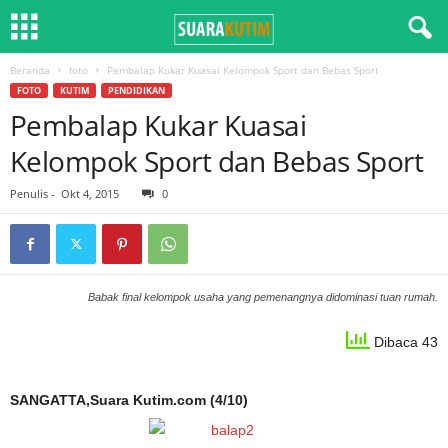
Beranda
foto
Pembalap Kukar Kuasai Kelompok Sport dan Bebas Sport
FOTO
KUTIM
PENDIDIKAN
Pembalap Kukar Kuasai
Kelompok Sport dan Bebas Sport
Penulis
-
Okt 4, 2015
0
Babak final kelompok usaha yang pemenangnya didominasi tuan rumah.
Dibaca 43
SANGATTA,Suara Kutim.com (4/10)