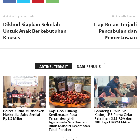
Artikulli paraprak
Artikulli tjetër
Dikbud Siapkan Sekolah
Tiap Bulan Terjadi
Untuk Anak Berkebutuhan
Pencabulan dan
Khusus
Pemerkosaan
ARTIKEL TERKAIT
DARI PENULIS
Polres Kutim Musnahkan
Kopi Goa Cullang,
Gandeng DPMPTSP
Narkotika Sabu Senilai
Kenikmatan Rasa
Kutim, LPB Pama Gelar
Rp1,3 Miliar
Tersembunyi di
Pelatihan OSS-RBA dan
Agrowisata Goa Taman
NIB Bagi UMKM Mitra
Buah Mandiri Kecamatan
Teluk Pandan