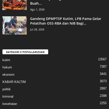
Buah...
Agu 1, 2026
Gandeng DPMPTSP Kutim, LPB Pama Gelar
Pelatihan OSS-RBA dan NIB Bagi...
Jul 28, 2026
KATEGORI E POPULLARIZUAR
13567
kutim
7387
hukum
3441
ekonomi
3073
KABAR KALTIM
2897
politik
2398
kriminal
2255
kesehatan