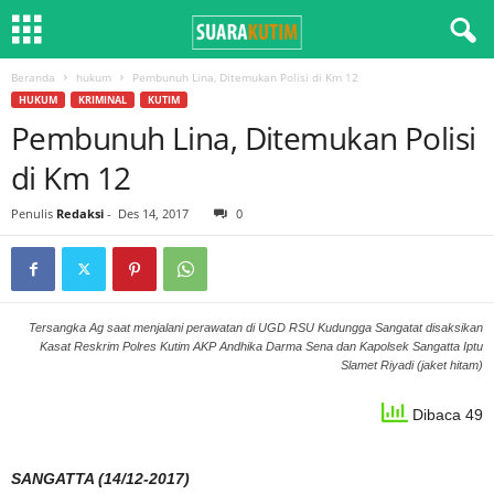
Beranda
hukum
Pembunuh Lina, Ditemukan Polisi di Km 12
HUKUM
KRIMINAL
KUTIM
Pembunuh Lina, Ditemukan Polisi
di Km 12
Penulis
Redaksi
-
Des 14, 2017
0
Tersangka Ag saat menjalani perawatan di UGD RSU Kudungga Sangatat disaksikan
Kasat Reskrim Polres Kutim AKP Andhika Darma Sena dan Kapolsek Sangatta Iptu
Slamet Riyadi (jaket hitam)
Dibaca 49
SANGATTA (14/12-2017)