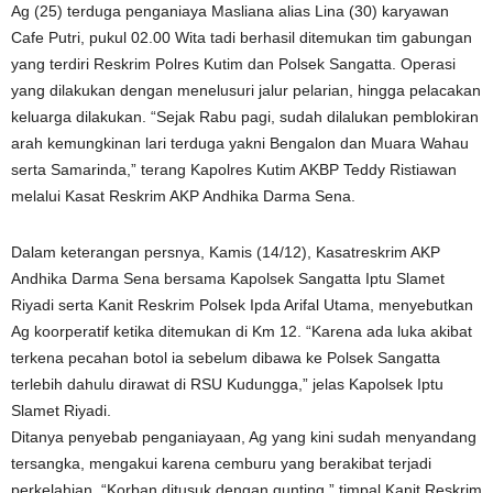
Ag (25) terduga penganiaya Masliana alias Lina (30) karyawan
Cafe Putri, pukul 02.00 Wita tadi berhasil ditemukan tim gabungan
yang terdiri Reskrim Polres Kutim dan Polsek Sangatta. Operasi
yang dilakukan dengan menelusuri jalur pelarian, hingga pelacakan
keluarga dilakukan. “Sejak Rabu pagi, sudah dilalukan pemblokiran
arah kemungkinan lari terduga yakni Bengalon dan Muara Wahau
serta Samarinda,” terang Kapolres Kutim AKBP Teddy Ristiawan
melalui Kasat Reskrim AKP Andhika Darma Sena.
Dalam keterangan persnya, Kamis (14/12), Kasatreskrim AKP
Andhika Darma Sena bersama Kapolsek Sangatta Iptu Slamet
Riyadi serta Kanit Reskrim Polsek Ipda Arifal Utama, menyebutkan
Ag koorperatif ketika ditemukan di Km 12. “Karena ada luka akibat
terkena pecahan botol ia sebelum dibawa ke Polsek Sangatta
terlebih dahulu dirawat di RSU Kudungga,” jelas Kapolsek Iptu
Slamet Riyadi.
Ditanya penyebab penganiayaan, Ag yang kini sudah menyandang
tersangka, mengakui karena cemburu yang berakibat terjadi
perkelahian. “Korban ditusuk dengan gunting,” timpal Kanit Reskrim