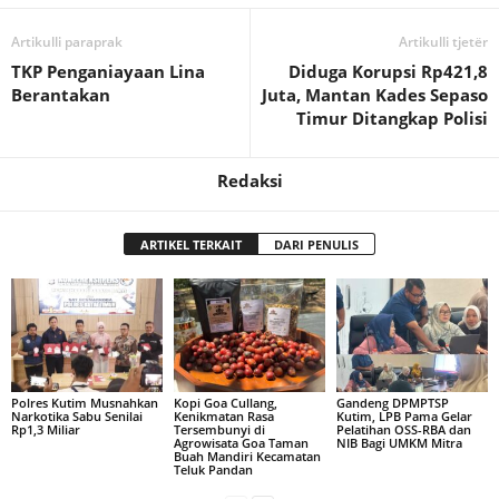
Artikulli paraprak
Artikulli tjetër
TKP Penganiayaan Lina
Diduga Korupsi Rp421,8
Berantakan
Juta, Mantan Kades Sepaso
Timur Ditangkap Polisi
Redaksi
ARTIKEL TERKAIT
DARI PENULIS
Polres Kutim Musnahkan
Kopi Goa Cullang,
Gandeng DPMPTSP
Narkotika Sabu Senilai
Kenikmatan Rasa
Kutim, LPB Pama Gelar
Rp1,3 Miliar
Tersembunyi di
Pelatihan OSS-RBA dan
Agrowisata Goa Taman
NIB Bagi UMKM Mitra
Buah Mandiri Kecamatan
Teluk Pandan