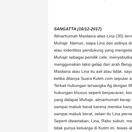
n
&
A
k
SANGATTA (16/12-2017)
u
Almarhumah Masliana alias Lina (30) terny
r
a
Muhajir. Namun, siapa Lina dan aslinya d
t
atau indentitas pendukung yang mengeta
Muhajir sebagai pemilik cafe, menyebutkan
menggunakan taksi gelap dari arah Benga
Masliana atau Lina itu asli atau tidak, s
ketika ditanya Suara Kutim.com seputar 
Terkait hubungan tersangka Ag dengan Ma
hubungan khusus seperti berpacaran, ke
yang didapat Muhajir, almarhumah kerap d
sampai mabuk berat karena mereka hany
sampai mabuk berat, selain itu Lina per
Seperti diwartakan, Lina, Rabu subuh, 
tidak punya keluarga di Kutim ini, tewas 