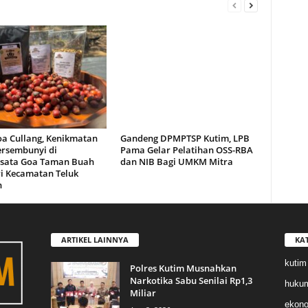
oa Cullang, Kenikmatan
Gandeng DPMPTSP Kutim, LPB
ersembunyi di
Pama Gelar Pelatihan OSS-RBA
sata Goa Taman Buah
dan NIB Bagi UMKM Mitra
i Kecamatan Teluk
n
ARTIKEL LAINNYA
KA
kutim
Polres Kutim Musnahkan
Narkotika Sabu Senilai Rp1,3
huku
Miliar
ekon