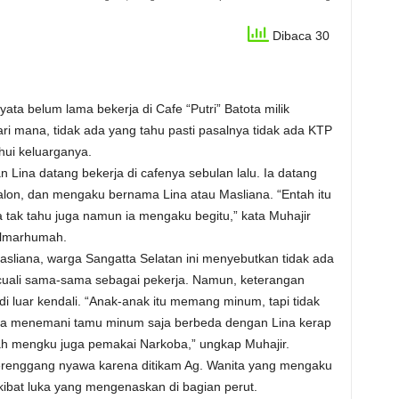
Dibaca 30
ata belum lama bekerja di Cafe “Putri” Batota milik
ari mana, tidak ada yang tahu pasti pasalnya tidak ada KTP
hui keluarganya.
 Lina datang bekerja di cafenya sebulan lalu. Ia datang
lon, dan mengaku bernama Lina atau Masliana. “Entah itu
aya tak tahu juga namun ia mengaku begitu,” kata Muhajir
almarhumah.
sliana, warga Sangatta Selatan ini menyebutkan tidak ada
cuali sama-sama sebagai pekerja. Namun, keterangan
i luar kendali. “Anak-anak itu memang minum, tapi tidak
a menemani tamu minum saja berbeda dengan Lina kerap
nah mengku juga pemakai Narkoba,” ungkap Muhajir.
merenggang nyawa karena ditikam Ag. Wanita yang mengaku
akibat luka yang mengenaskan di bagian perut.