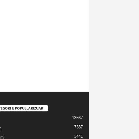
TEGORI E POPULLARIZUAR
13567
7387
m
3441
omi