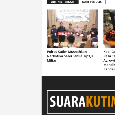
ARTIKEL TERKAIT
DARI PENULIS
Polres Kutim Musnahkan
Kopi G
Narkotika Sabu Senilai Rp1,3
Rasa T
Miliar
Agrowi
Mandir
Panda