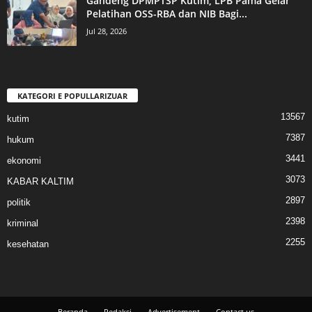
Gandeng DPMPTSP Kutim, LPB Pama Gelar
Pelatihan OSS-RBA dan NIB Bagi...
Jul 28, 2026
KATEGORI E POPULLARIZUAR
13567
kutim
7387
hukum
3441
ekonomi
3073
KABAR KALTIM
2897
politik
2398
kriminal
2255
kesehatan
Beranda
Redaksi
Advertisement
Contact us