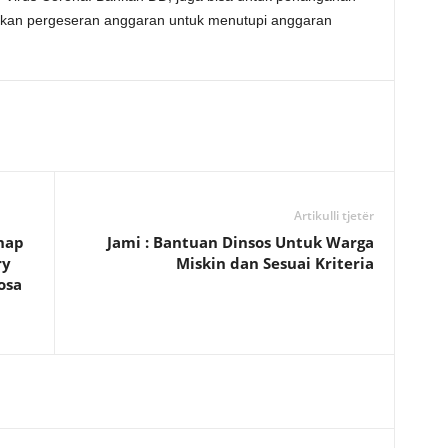
lkan pergeseran anggaran untuk menutupi anggaran
Artikulli tjetër
nap
Jami : Bantuan Dinsos Untuk Warga
ry
Miskin dan Sesuai Kriteria
osa