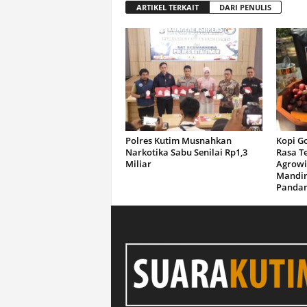
ARTIKEL TERKAIT
DARI PENULIS
Polres Kutim Musnahkan
Kopi G
Narkotika Sabu Senilai Rp1,3
Rasa T
Miliar
Agrowi
Mandir
Panda