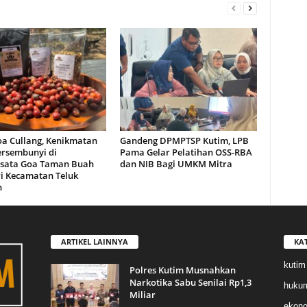
oa Cullang, Kenikmatan
Gandeng DPMPTSP Kutim, LPB
ersembunyi di
Pama Gelar Pelatihan OSS-RBA
sata Goa Taman Buah
dan NIB Bagi UMKM Mitra
i Kecamatan Teluk
n
ARTIKEL LAINNYA
KA
kutim
Polres Kutim Musnahkan
Narkotika Sabu Senilai Rp1,3
huku
Miliar
ekon