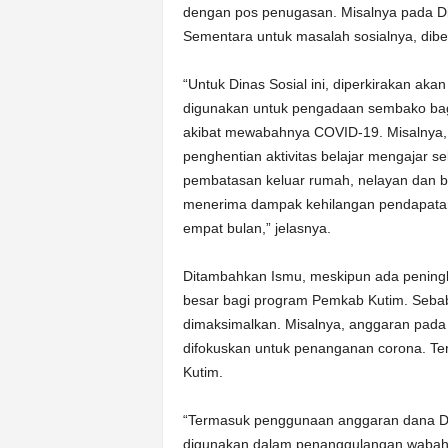
dengan pos penugasan. Misalnya pada Di
Sementara untuk masalah sosialnya, dib
“Untuk Dinas Sosial ini, diperkirakan aka
digunakan untuk pengadaan sembako bag
akibat mewabahnya COVID-19. Misalnya, pe
penghentian aktivitas belajar mengajar s
pembatasan keluar rumah, nelayan dan 
menerima dampak kehilangan pendapatan a
empat bulan,” jelasnya.
Ditambahkan Ismu, meskipun ada pening
besar bagi program Pemkab Kutim. Sebab
dimaksimalkan. Misalnya, anggaran pada
difokuskan untuk penanganan corona. T
Kutim.
“Termasuk penggunaan anggaran dana DA
digunakan dalam penanggulangan wabah 