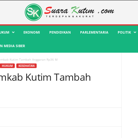
UKUM
EKONOMI
PENDIDIKAN
PARLEMENTARIA
POLITIK
 MEDIA SIBER
emkab Kutim Tambah Anggaran Rp36 M
HUKUM
KESEHATAN
emkab Kutim Tambah