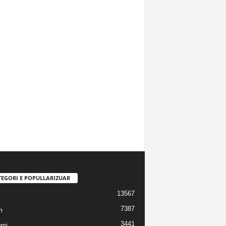
TEGORI E POPULLARIZUAR
13567
7387
m
3441
omi