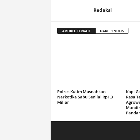
Redaksi
ARTIKEL TERKAIT
DARI PENULIS
Polres Kutim Musnahkan
Kopi G
Narkotika Sabu Senilai Rp1,3
Rasa T
Miliar
Agrowi
Mandir
Panda