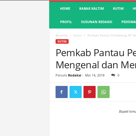
S
HOME
KABAR KALTIM
KUTIM
H
u
a
PROFIL
SUSUNAN REDAKSI
PEDOMAN
r
a
K
Beranda
kutim
Pemkab Pantau Pendatang, RT W
u
KUTIM
t
Pemkab Pantau Pe
i
Mengenal dan Me
m
|
T
Penulis
Redaksi
-
Mei 14, 2018
0
e
r
d
e
p
a
Bupati Ism
n
&
A