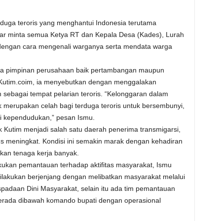
rduga teroris yang menghantui Indonesia terutama
ar minta semua Ketya RT dan Kepala Desa (Kades), Lurah
engan cara mengenali warganya serta mendata warga
da pimpinan perusahaan baik pertambangan maupun
 Kutim.coim, ia menyebutkan dengan menggalakan
sebagai tempat pelarian teroris. “Kelonggaran dalam
merupakan celah bagi terduga teroris untuk bersembunyi,
si kependudukan,” pesan Ismu.
k Kutim menjadi salah satu daerah penerima transmigarsi,
us meningkat. Kondisi ini semakin marak dengan kehadiran
an tenaga kerja banyak.
ukan pemantauan terhadap aktifitas masyarakat, Ismu
lakukan berjenjang dengan melibatkan masyarakat melalui
padaan Dini Masyarakat, selain itu ada tim pemantauan
n berada dibawah komando bupati dengan operasional