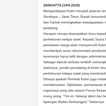
k
SANGATTA (14/4-2018)
u
r
Mengantisipasi Kutim menjadi pelarian te
a
Surabaya – Jawa Timur, Bupati Ismunand
t
dan Camat meningkatkan kewaspadaan d
pedatang.
Harapan serupa disampaikan Ismu kepa
perkebunan kelapa sawit. Kepada Suara
pendataan warga akan mempersulit Kutim 
memberikan surat rekomendasi penduduk 
karenanya harus teliti dengan administra
Sebagai daerah terbuka terlebih semenja
diakuinya, jumlah pendatang di Kutim ter
perkebunan kelapa sawit yang membutuhk
Ditanya apakah Pemkab Kutim juga melak
membenarkan. Dijelaskan, pemantauan di
organisasi yang ada seperti Forum Kewas
orang asing. “Tim ini, bekerja silent da
lapangan Badan Kesbangpol,” bebernya.