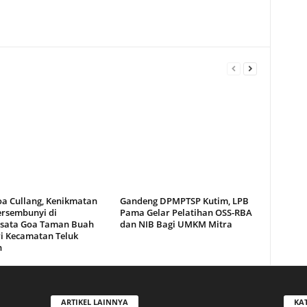
oa Cullang, Kenikmatan
Gandeng DPMPTSP Kutim, LPB
ersembunyi di
Pama Gelar Pelatihan OSS-RBA
sata Goa Taman Buah
dan NIB Bagi UMKM Mitra
i Kecamatan Teluk
n
ARTIKEL LAINNYA
KA