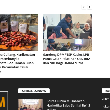
oa Cullang, Kenikmatan
Gandeng DPMPTSP Kutim, LPB
ersembunyi di
Pama Gelar Pelatihan OSS-RBA
sata Goa Taman Buah
dan NIB Bagi UMKM Mitra
i Kecamatan Teluk
n
ARTIKEL LAINNYA
KA
kutim
Polres Kutim Musnahkan
Narkotika Sabu Senilai Rp1,3
huku
Miliar