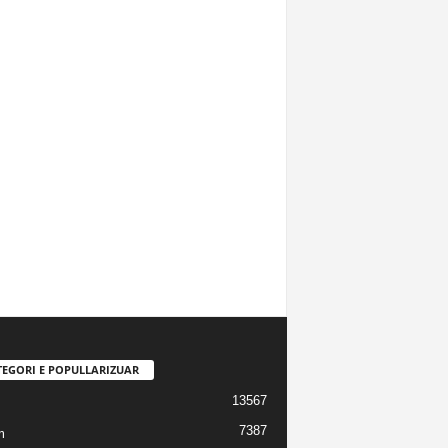
TEGORI E POPULLARIZUAR
13567
7387
m