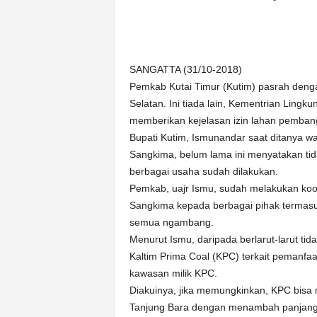
n
&
A
k
SANGATTA (31/10-2018)
u
Pemkab Kutai Timur (Kutim) pasrah deng
r
a
Selatan. Ini tiada lain, Kementrian Lin
t
memberikan kejelasan izin lahan pemba
Bupati Kutim, Ismunandar saat ditanya w
Sangkima, belum lama ini menyatakan tid
berbagai usaha sudah dilakukan.
Pemkab, uajr Ismu, sudah melakukan ko
Sangkima kepada berbagai pihak termas
semua ngambang.
Menurut Ismu, daripada berlarut-larut t
Kaltim Prima Coal (KPC) terkait pemanf
kawasan milik KPC.
Diakuinya, jika memungkinkan, KPC bisa
Tanjung Bara dengan menambah panjang u