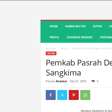
S
HOME
KABAR KALTIM
KUTIM
H
u
a
PROFIL
SUSUNAN REDAKSI
PEDOMAN
r
a
K
Beranda
kutim
Pemkab Pasrah Dengan Nasib Ba
u
KUTIM
t
Pemkab Pasrah D
i
Sangkima
m
|
T
Penulis
Redaksi
-
Okt 31, 2018
0
e
r
d
e
p
Bandara Sangkima di Sang
a