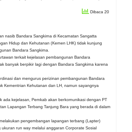
Dibaca 20
an nasib Bandara Sangkima di Kecamatan Sangatta
gkungan Hidup dan Kehutanan (Kemen LHK) tidak kunjung
ngunan Bandara Sangkima.
artawan terkait kejelasan pembangunan Bandara
ak banyak berpikir lagi dengan Bandara Sangkima karena
ordinasi dan mengurus perizinan pembangunan Bandara
uk Kementrian Kehutanan dan LH, namun sayangnya
idak ada kejelasan, Pemkab akan berkomunikasi dengan PT
aatan Lapangan Terbang Tanjung Bara yang berada di dalam
 melakukan pengembangan lapangan terbang (Lapter)
kuran run way melalui anggaran Corporate Sosial