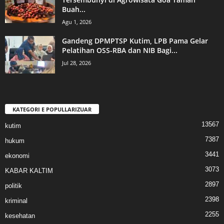
Buah...
Agu 1, 2026
Gandeng DPMPTSP Kutim, LPB Pama Gelar
Pelatihan OSS-RBA dan NIB Bagi...
Jul 28, 2026
KATEGORI E POPULLARIZUAR
13567
kutim
7387
hukum
3441
ekonomi
3073
KABAR KALTIM
2897
politik
2398
kriminal
2255
kesehatan