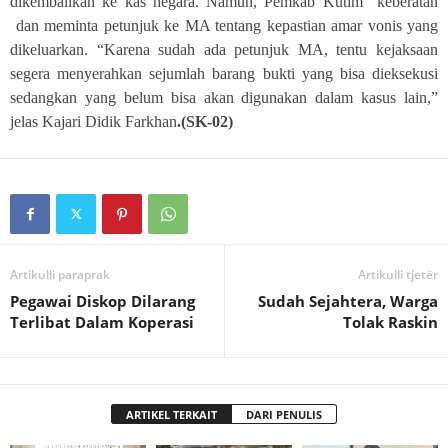
dikembalikan ke kas negara. Namun, Pemkab Kutim keberatan
dan meminta petunjuk ke MA tentang kepastian amar vonis yang
dikeluarkan. “Karena sudah ada petunjuk MA, tentu kejaksaan
segera menyerahkan sejumlah barang bukti yang bisa dieksekusi
sedangkan yang belum bisa akan digunakan dalam kasus lain,”
jelas Kajari Didik Farkhan
.(SK-02)
Artikulli paraprak
Artikulli tjetër
Pegawai Diskop Dilarang
Sudah Sejahtera, Warga
Terlibat Dalam Koperasi
Tolak Raskin
ARTIKEL TERKAIT
DARI PENULIS