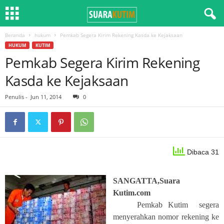
Beranda
hukum
Pemkab Segera Kirim Rekening Kasda ke Kejaksaan
HUKUM
KUTIM
Pemkab Segera Kirim Rekening
Kasda ke Kejaksaan
Penulis
-
Jun 11, 2014
0
Dibaca 31
SANGATTA,Suara
Kutim.com
Pemkab Kutim segera
menyerahkan nomor rekening ke