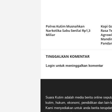
Polres Kutim Musnahkan
Kopi G
Narkotika Sabu Senilai Rp1,3
Rasa T
Miliar
Agrowi
Mandir
Panda
TINGGALKAN KOMENTAR
Login untuk meninggalkan komentar
Suara Kutim adalah media berita online seput
kutim, hukum, ekonomi, pendidikan dan lain-la
Kami menyediakan untuk anda berita terupdat