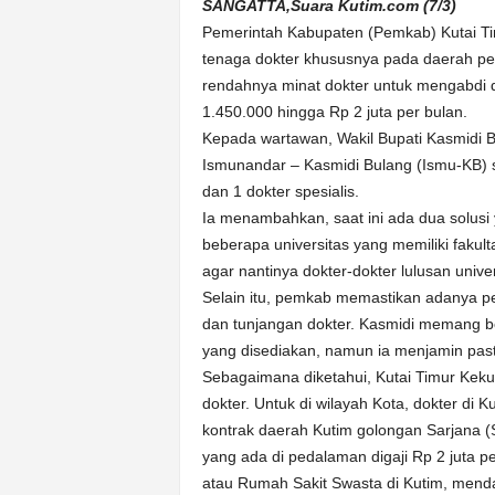
k
SANGATTA,Suara Kutim.com (7/3)
u
Pemerintah Kabupaten (Pemkab) Kutai Tim
r
tenaga dokter khususnya pada daerah ped
a
rendahnya minat dokter untuk mengabdi di
t
1.450.000 hingga Rp 2 juta per bulan.
Kepada wartawan, Wakil Bupati Kasmidi 
Ismunandar – Kasmidi Bulang (Ismu-KB) 
dan 1 dokter spesialis.
Ia menambahkan, saat ini ada dua solusi
beberapa universitas yang memiliki fakul
agar nantinya dokter-dokter lulusan unive
Selain itu, pemkab memastikan adanya p
dan tunjangan dokter. Kasmidi memang b
yang disediakan, namun ia menjamin pasti
Sebagaimana diketahui, Kutai Timur Keku
dokter. Untuk di wilayah Kota, dokter di
kontrak daerah Kutim golongan Sarjana (
yang ada di pedalaman digaji Rp 2 juta pe
atau Rumah Sakit Swasta di Kutim, mendap