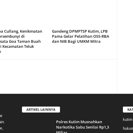
oa Cullang, Kenikmatan
Gandeng DPMPTSP Kutim, LPB
ersembunyi di
Pama Gelar Pelatihan OSS-RBA
sata Goa Taman Buah
dan NIB Bagi UMKM Mitra
i Kecamatan Teluk
n
ARTIKEL LAINNYA
KA
ar
kutim
Polres Kutim Musnahkan
in.
Narkotika Sabu Senilai Rp1,3
e,
huku
Miliar