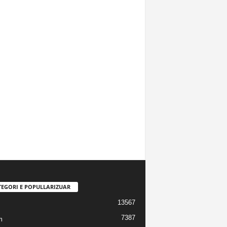
TEGORI E POPULLARIZUAR
13567
7387
m