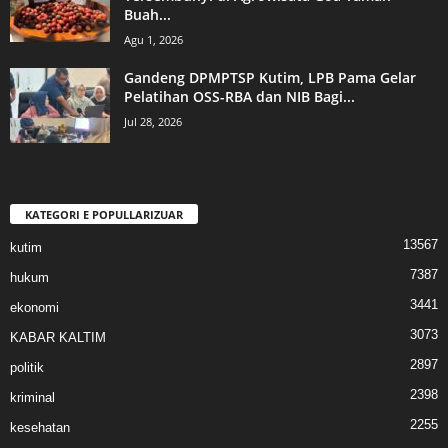
Buah...
Agu 1, 2026
Gandeng DPMPTSP Kutim, LPB Pama Gelar
Pelatihan OSS-RBA dan NIB Bagi...
Jul 28, 2026
KATEGORI E POPULLARIZUAR
13567
kutim
7387
hukum
3441
ekonomi
3073
KABAR KALTIM
2897
politik
2398
kriminal
2255
kesehatan