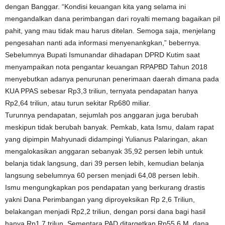
dengan Banggar. “Kondisi keuangan kita yang selama ini
mengandalkan dana perimbangan dari royalti memang bagaikan pil
pahit, yang mau tidak mau harus ditelan. Semoga saja, menjelang
pengesahan nanti ada informasi menyenankgkan,” bebernya.
Sebelumnya Bupati Ismunandar dihadapan DPRD Kutim saat
menyampaikan nota pengantar keuangan RPAPBD Tahun 2018
menyebutkan adanya penurunan penerimaan daerah dimana pada
KUA PPAS sebesar Rp3,3 triliun, ternyata pendapatan hanya
Rp2,64 triliun, atau turun sekitar Rp680 miliar.
Turunnya pendapatan, sejumlah pos anggaran juga berubah
meskipun tidak berubah banyak. Pemkab, kata Ismu, dalam rapat
yang dipimpin Mahyunadi didampingi Yulianus Palaringan, akan
mengalokasikan anggaran sebanyak 35,92 persen lebih untuk
belanja tidak langsung, dari 39 persen lebih, kemudian belanja
langsung sebelumnya 60 persen menjadi 64,08 persen lebih.
Ismu mengungkapkan pos pendapatan yang berkurang drastis
yakni Dana Perimbangan yang diproyeksikan Rp 2,6 Triliun,
belakangan menjadi Rp2,2 triliun, dengan porsi dana bagi hasil
hanya Rp1,7 trilun. Sementara PAD ditargetkan Rp55,6 M, dana