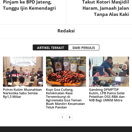
Pinjam ke BPD Jateng,
Takut Kotori Masjidil
Tunggu Ijin Kemendagri
Haram, Jamaah Jalan
Tanpa Alas Kaki
Redaksi
ARTIKEL TERKAIT
DARI PENULIS
Polres Kutim Musnahkan
Kopi Goa Cullang,
Gandeng DPMPTSP
Narkotika Sabu Senilai
Kenikmatan Rasa
Kutim, LPB Pama Gelar
Rp1,3 Miliar
Tersembunyi di
Pelatihan OSS-RBA dan
Agrowisata Goa Taman
NIB Bagi UMKM Mitra
Buah Mandiri Kecamatan
Teluk Pandan