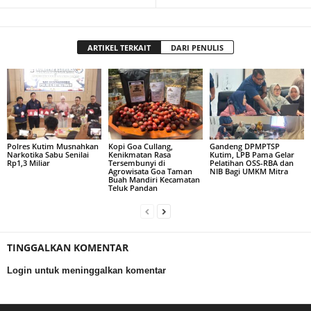
ARTIKEL TERKAIT
DARI PENULIS
Polres Kutim Musnahkan
Kopi Goa Cullang,
Gandeng DPMPTSP
Narkotika Sabu Senilai
Kenikmatan Rasa
Kutim, LPB Pama Gelar
Rp1,3 Miliar
Tersembunyi di
Pelatihan OSS-RBA dan
Agrowisata Goa Taman
NIB Bagi UMKM Mitra
Buah Mandiri Kecamatan
Teluk Pandan
TINGGALKAN KOMENTAR
Login untuk meninggalkan komentar