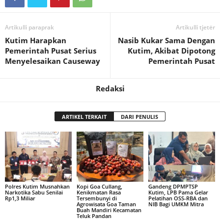
Artikulli paraprak
Artikulli tjetër
Kutim Harapkan
Nasib Kukar Sama Dengan
Pemerintah Pusat Serius
Kutim, Akibat Dipotong
Menyelesaikan Causeway
Pemerintah Pusat
Redaksi
ARTIKEL TERKAIT
DARI PENULIS
Polres Kutim Musnahkan
Kopi Goa Cullang,
Gandeng DPMPTSP
Narkotika Sabu Senilai
Kenikmatan Rasa
Kutim, LPB Pama Gelar
Rp1,3 Miliar
Tersembunyi di
Pelatihan OSS-RBA dan
Agrowisata Goa Taman
NIB Bagi UMKM Mitra
Buah Mandiri Kecamatan
Teluk Pandan