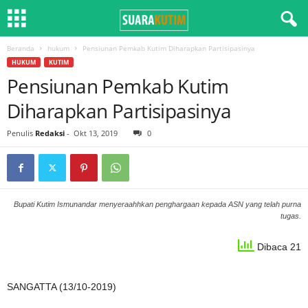
Beranda
hukum
Pensiunan Pemkab Kutim Diharapkan Partisipasinya
HUKUM
KUTIM
Pensiunan Pemkab Kutim
Diharapkan Partisipasinya
Penulis
Redaksi
-
Okt 13, 2019
0
Bupati Kutim Ismunandar menyeraahhkan penghargaan kepada ASN yang telah purna
tugas.
Dibaca 21
SANGATTA (13/10-2019)