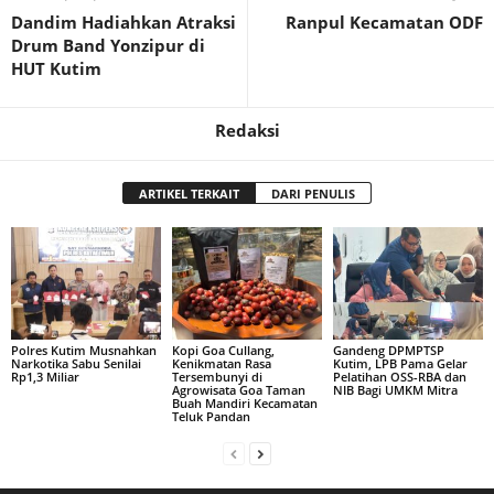
Dandim Hadiahkan Atraksi
Ranpul Kecamatan ODF
Drum Band Yonzipur di
HUT Kutim
Redaksi
ARTIKEL TERKAIT
DARI PENULIS
Polres Kutim Musnahkan
Kopi Goa Cullang,
Gandeng DPMPTSP
Narkotika Sabu Senilai
Kenikmatan Rasa
Kutim, LPB Pama Gelar
Rp1,3 Miliar
Tersembunyi di
Pelatihan OSS-RBA dan
Agrowisata Goa Taman
NIB Bagi UMKM Mitra
Buah Mandiri Kecamatan
Teluk Pandan