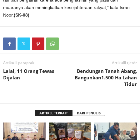
tambah bergairah karena ada penghasilan yang pasti dan
muaranya akan meningkatkan kesejahteraan rakyat,” kata Isran
Noor.
(SK-08)
Artikulli paraprak
Artikulli tjetër
Lalai, 11 Orang Tewas
Bendungan Tanah Abang,
Dijalan
Bangunkan1.500 Ha Lahan
Tidur
ARTIKEL TERKAIT
DARI PENULIS