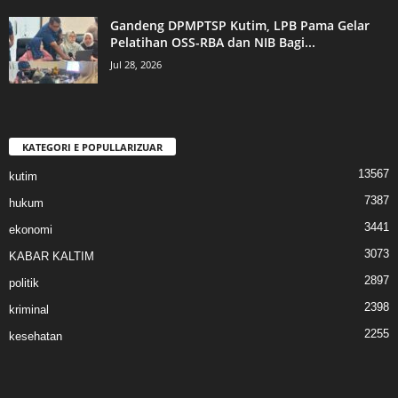
Gandeng DPMPTSP Kutim, LPB Pama Gelar
Pelatihan OSS-RBA dan NIB Bagi...
Jul 28, 2026
KATEGORI E POPULLARIZUAR
13567
kutim
7387
hukum
3441
ekonomi
3073
KABAR KALTIM
2897
politik
2398
kriminal
2255
kesehatan