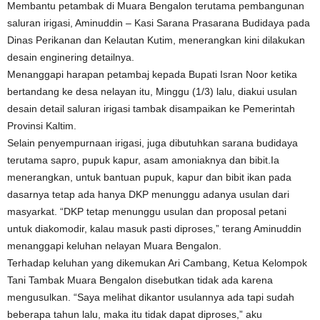
Membantu petambak di Muara Bengalon terutama pembangunan
saluran irigasi, Aminuddin – Kasi Sarana Prasarana Budidaya pada
Dinas Perikanan dan Kelautan Kutim, menerangkan kini dilakukan
desain enginering detailnya.
Menanggapi harapan petambaj kepada Bupati Isran Noor ketika
bertandang ke desa nelayan itu, Minggu (1/3) lalu, diakui usulan
desain detail saluran irigasi tambak disampaikan ke Pemerintah
Provinsi Kaltim.
Selain penyempurnaan irigasi, juga dibutuhkan sarana budidaya
terutama sapro, pupuk kapur, asam amoniaknya dan bibit.Ia
menerangkan, untuk bantuan pupuk, kapur dan bibit ikan pada
dasarnya tetap ada hanya DKP menunggu adanya usulan dari
masyarkat. “DKP tetap menunggu usulan dan proposal petani
untuk diakomodir, kalau masuk pasti diproses,” terang Aminuddin
menanggapi keluhan nelayan Muara Bengalon.
Terhadap keluhan yang dikemukan Ari Cambang, Ketua Kelompok
Tani Tambak Muara Bengalon disebutkan tidak ada karena
mengusulkan. “Saya melihat dikantor usulannya ada tapi sudah
beberapa tahun lalu, maka itu tidak dapat diproses,” aku