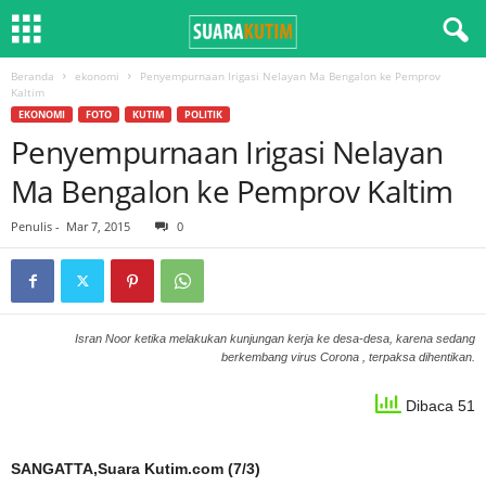
Beranda
ekonomi
Penyempurnaan Irigasi Nelayan Ma Bengalon ke Pemprov
Kaltim
EKONOMI
FOTO
KUTIM
POLITIK
Penyempurnaan Irigasi Nelayan
Ma Bengalon ke Pemprov Kaltim
Penulis
-
Mar 7, 2015
0
Isran Noor ketika melakukan kunjungan kerja ke desa-desa, karena sedang
berkembang virus Corona , terpaksa dihentikan.
Dibaca 51
SANGATTA,Suara Kutim.com (7/3)