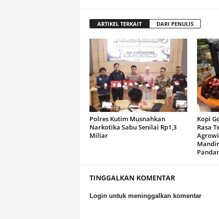
ARTIKEL TERKAIT
DARI PENULIS
Polres Kutim Musnahkan
Kopi G
Narkotika Sabu Senilai Rp1,3
Rasa T
Miliar
Agrowi
Mandir
Panda
TINGGALKAN KOMENTAR
Login untuk meninggalkan komentar