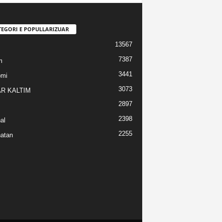
TEGORI E POPULLARIZUAR
13567
7387
m
3441
omi
3073
R KALTIM
2897
2398
al
2255
atan