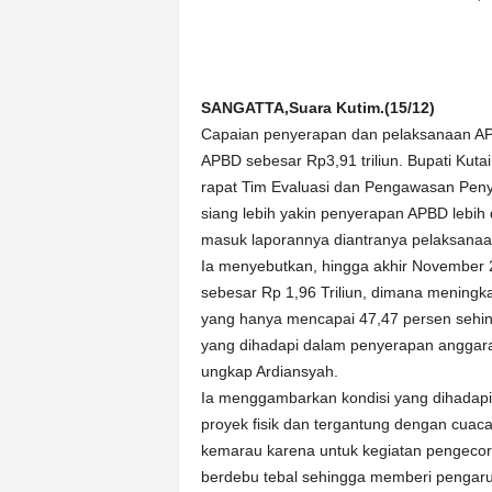
n
&
A
k
SANGATTA,Suara Kutim.(15/12)
u
Capaian penyerapan dan pelaksanaan AP
r
a
APBD sebesar Rp3,91 triliun. Bupati Kut
t
rapat Tim Evaluasi dan Pengawasan Peny
siang lebih yakin penyerapan APBD lebih
masuk laporannya diantranya pelaksanaa
Ia menyebutkan, hingga akhir November
sebesar Rp 1,96 Triliun, dimana meningk
yang hanya mencapai 47,47 persen sehin
yang dihadapi dalam penyerapan anggaran l
ungkap Ardiansyah.
Ia menggambarkan kondisi yang dihadapi
proyek fisik dan tergantung dengan cuac
kemarau karena untuk kegiatan pengecora
berdebu tebal sehingga memberi pengaruh