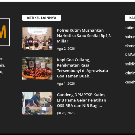
ARTIKEL LAINNYA
KA
kutim
Polres Kutim Musnahkan
Narkotika Sabu Senilai Rp1,3
huku
Miliar
ekon
Agu 2, 2026
KABA
ar
Kopi Goa Cullang,
politik
Kenikmatan Rasa
in.
Tersembunyi di Agrowisata
e,
krimin
Goa Taman Buah...
keseh
Agu 1, 2026
Gandeng DPMPTSP Kutim,
LPB Pama Gelar Pelatihan
OSS-RBA dan NIB Bagi...
Jul 28, 2026