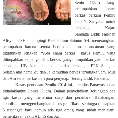
Senin (12/5) siang
melimpahkan enam
berkas perkara Pemilu
ke PN Sangatta untuk
disidangkan.
Kajari
Sangatta Didik Farkhan
Alisyahdi SH didampingi Kasi Pidum Saimun SH, menerangkan,
pelimpahan karena semua berkas dan unsur ancaman yang
dituduhkan lengkap. “Ada enam berkas
kasus Pemilu yang
dilimpahkan ke pengadilan, berkas
yang dilimpahkan yakni berkas
tersangka HB, kemudian
dua berkas tersangka PPK Sangatta
Selatan atas nama Zu dan Ja kemudian berkas tersangka Sam, Mus
dan Am serta
berkas dari para penyuap,” terang Didik Farkhan.
Kasus penodaan Pemilu 2014 ini, terendus Panawaslu dan
ditindaklanjuti Polres Kutim. Dalam penyelidikan, terungkap ada
tiga kasus yang menerima suap dan perantara. Belakangan,
kepolisian menggembangkan kasus gratifikasi
sehingga ditetapkan
6 tersangka baru namun ada tiga orang yang sudah menjalani
pemeriksaan yakni AL, IS dan Am.