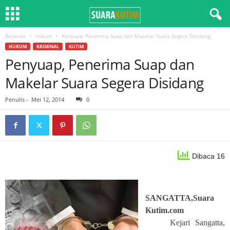
Beranda
hukum
Penyuap, Penerima Suap dan Makelar Suara Segera Disidang
HUKUM
KRIMINAL
KUTIM
Penyuap, Penerima Suap dan
Makelar Suara Segera Disidang
Penulis
-
Mei 12, 2014
0
Dibaca 16
SANGATTA,Suara
Kutim.com
Kejari Sangatta,