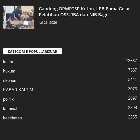
Gandeng DPMPTSP Kutim, LPB Pama Gelar
Pelatihan OSS-RBA dan NIB Bagi...
Jul 28, 2026
KATEGORI E POPULLARIZUAR
13567
kutim
7387
hukum
3441
ekonomi
3073
KABAR KALTIM
2897
politik
2398
kriminal
2255
kesehatan