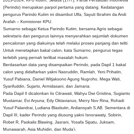
2019-2024, KPU Kutim, Selasa (17/7), Partai Persatuan Indonesia
(Perindo) merupakan parpol pertama yang datang. Kedatangan
pengurus Parindo Kutim ini disambut Ulfa, Sayuti Ibrahim da Andi
Arafah – Komisioner KPU.
Sumarno sebagai Ketua Parindo Kutim, bersama Agris sebagai
sekretaris dan pengurus lainnya menyerahkan sejumlah dokumen
pencalonan yang diakuinya telah melalui proses panjang dan teliti.
Untuk menetapkan bakal calon, kata Sumarno, pengurus tegas
terlebih yang pernah terlibat masalah hukum.
Berdasarkan data yang disampaikan Perindo, pada Dapil 1 bakal
calon yang didaftarkan yakni Nasruddin, Ramlah, Yeni Prihatin,
Yusuf Pabiana, Daniel Witjaksono Agung Nugroho, Mega Wati,
Syarifuddin, Sujarto, Armidasani, dan Jamaria.
Pada Dapil II dicalonkan Iis Citrawati, Wahyu Dwi Gristina, Sugianto
Mustamar, Evi Aryuna, Edy Oktavianus, Merry Nov Rina, Rohadi
Yusuf Palandrai, Ludiana Blastiutin, Ardiansyah S.AB. Sementara di
Dapil III, kader Perindo yang diusung yakni Isnorawaty, Sobirin,
Robet R, Paskalis Blawing, Jasrani, Yosafa Sipatu, Juksam,
Munawarah, Asia Muhidin, dan Muda’i.