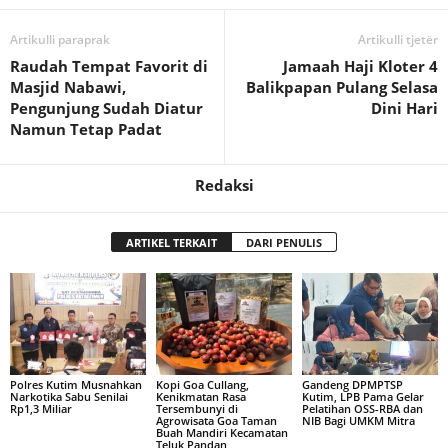
Artikulli paraprak
Artikulli tjetër
Raudah Tempat Favorit di
Jamaah Haji Kloter 4
Masjid Nabawi,
Balikpapan Pulang Selasa
Pengunjung Sudah Diatur
Dini Hari
Namun Tetap Padat
Redaksi
ARTIKEL TERKAIT
DARI PENULIS
Polres Kutim Musnahkan
Kopi Goa Cullang,
Gandeng DPMPTSP
Narkotika Sabu Senilai
Kenikmatan Rasa
Kutim, LPB Pama Gelar
Rp1,3 Miliar
Tersembunyi di
Pelatihan OSS-RBA dan
Agrowisata Goa Taman
NIB Bagi UMKM Mitra
Buah Mandiri Kecamatan
Teluk Pandan