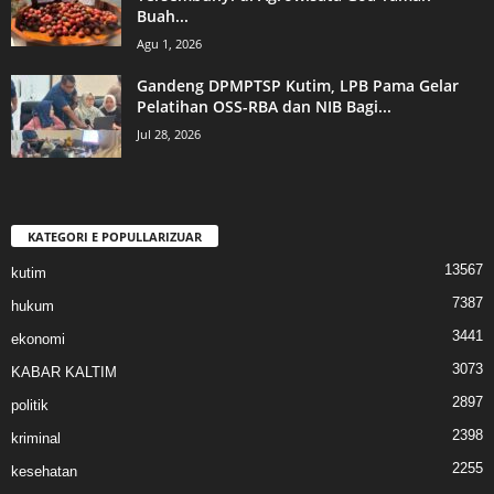
Buah...
Agu 1, 2026
Gandeng DPMPTSP Kutim, LPB Pama Gelar
Pelatihan OSS-RBA dan NIB Bagi...
Jul 28, 2026
KATEGORI E POPULLARIZUAR
13567
kutim
7387
hukum
3441
ekonomi
3073
KABAR KALTIM
2897
politik
2398
kriminal
2255
kesehatan