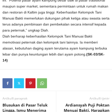
ini. “Potensi pasar ayam kampung besar baik di pasar tradisional
maupun super market, sementara permintaan untuk rumah makan
dan restoran di Kaltim juga tinggi. Keberhasilan Kelompok Tani
Manuai Bakti memerlukan dukungan pihak ketiga atau swasta serta
terus adanya pembinaan dan pembekalan secara intensif kepada
para peternak,” ungkap Diah.
Diah berharap keberhasilan Kelompok Tani Manuai Bakti
memotivasi peternak dan kelompok tani lainnya. Ia memberi
alasan, kebutuhan daging ayam terutama ayam kampung terbuka
lebar dan punya keuntungan lebih dari ayam potong.
(SK-03/SK-
14)
Artikulli paraprak
Artikulli tjetër
Blusukan di Pasar Teluk
Ardiansyah Puji Poktan
Lingga, Ismu Menerima
Menuai Bakti, Harapkan