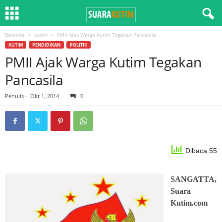
Beranda
kutim
PMII Ajak Warga Kutim Tegakan Pancasila
KUTIM
PENDIDIKAN
POLITIK
PMII Ajak Warga Kutim Tegakan
Pancasila
Penulis
-
Okt 1, 2014
0
Dibaca 55
SANGATTA,
Suara
Kutim.com