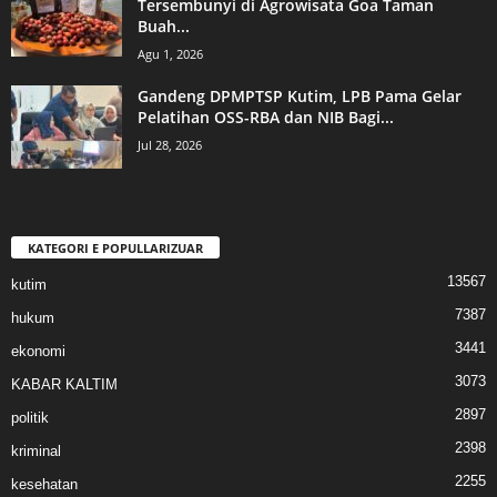
Tersembunyi di Agrowisata Goa Taman
Buah...
Agu 1, 2026
Gandeng DPMPTSP Kutim, LPB Pama Gelar
Pelatihan OSS-RBA dan NIB Bagi...
Jul 28, 2026
KATEGORI E POPULLARIZUAR
13567
kutim
7387
hukum
3441
ekonomi
3073
KABAR KALTIM
2897
politik
2398
kriminal
2255
kesehatan