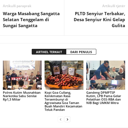
Artikulli paraprak
Artikulli tjetër
Warga Masabang Sangatta
PLTD Senyiur Terbakar,
Selatan Tenggelam di
Desa Senyiur Kini Gelap
Sungai Sangatta
Gulita
ARTIKEL TERKAIT
DARI PENULIS
Polres Kutim Musnahkan
Kopi Goa Cullang,
Gandeng DPMPTSP
Narkotika Sabu Senilai
Kenikmatan Rasa
Kutim, LPB Pama Gelar
Rp1,3 Miliar
Tersembunyi di
Pelatihan OSS-RBA dan
Agrowisata Goa Taman
NIB Bagi UMKM Mitra
Buah Mandiri Kecamatan
Teluk Pandan