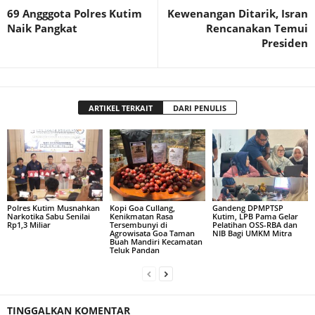
69 Angggota Polres Kutim
Kewenangan Ditarik, Isran
Naik Pangkat
Rencanakan Temui
Presiden
ARTIKEL TERKAIT
DARI PENULIS
Polres Kutim Musnahkan
Kopi Goa Cullang,
Gandeng DPMPTSP
Narkotika Sabu Senilai
Kenikmatan Rasa
Kutim, LPB Pama Gelar
Rp1,3 Miliar
Tersembunyi di
Pelatihan OSS-RBA dan
Agrowisata Goa Taman
NIB Bagi UMKM Mitra
Buah Mandiri Kecamatan
Teluk Pandan
TINGGALKAN KOMENTAR