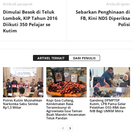
Artikulli paraprak
Artikulli tjetër
Dimulai Besok di Teluk
Sebarkan Penghinaan di
Lombok, KIP Tahun 2016
FB, Kini NDS Diperiksa
Diikuti 350 Pelajar se
Polisi
Kutim
ARTIKEL TERKAIT
DARI PENULIS
Polres Kutim Musnahkan
Kopi Goa Cullang,
Gandeng DPMPTSP
Narkotika Sabu Senilai
Kenikmatan Rasa
Kutim, LPB Pama Gelar
Rp1,3 Miliar
Tersembunyi di
Pelatihan OSS-RBA dan
Agrowisata Goa Taman
NIB Bagi UMKM Mitra
Buah Mandiri Kecamatan
Teluk Pandan