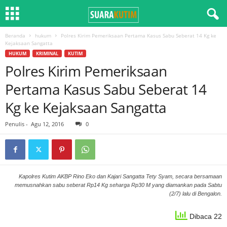
Beranda
hukum
Polres Kirim Pemeriksaan Pertama Kasus Sabu Seberat 14 Kg ke
Kejaksaan Sangatta
HUKUM
KRIMINAL
KUTIM
Polres Kirim Pemeriksaan
Pertama Kasus Sabu Seberat 14
Kg ke Kejaksaan Sangatta
Penulis
-
Agu 12, 2016
0
Kapolres Kutim AKBP Rino Eko dan Kajari Sangatta Tety Syam, secara bersamaan
memusnahkan sabu seberat Rp14 Kg seharga Rp30 M yang diamankan pada Sabtu
(2/7) lalu di Bengalon.
Dibaca 22