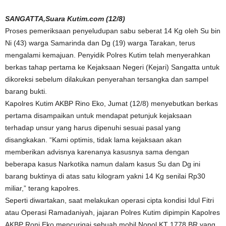
SANGATTA,Suara Kutim.com (12/8)
Proses pemeriksaan penyeludupan sabu seberat 14 Kg oleh Su bin
Ni (43) warga Samarinda dan Dg (19) warga Tarakan, terus
mengalami kemajuan. Penyidik Polres Kutim telah menyerahkan
berkas tahap pertama ke Kejaksaan Negeri (Kejari) Sangatta untuk
dikoreksi sebelum dilakukan penyerahan tersangka dan sampel
barang bukti.
Kapolres Kutim AKBP Rino Eko, Jumat (12/8) menyebutkan berkas
pertama disampaikan untuk mendapat petunjuk kejaksaan
terhadap unsur yang harus dipenuhi sesuai pasal yang
disangkakan. “Kami optimis, tidak lama kejaksaan akan
memberikan advisnya karenanya kasusnya sama dengan
beberapa kasus Narkotika namun dalam kasus Su dan Dg ini
barang buktinya di atas satu kilogram yakni 14 Kg senilai Rp30
miliar,” terang kapolres.
Seperti diwartakan, saat melakukan operasi cipta kondisi Idul Fitri
atau Operasi Ramadaniyah, jajaran Polres Kutim dipimpin Kapolres
AKBP Roni Eko mencurigai sebuah mobil Nopol KT 1778 BR yang