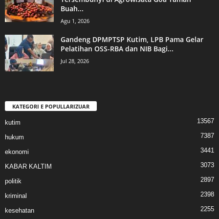
Buah...
Agu 1, 2026
Gandeng DPMPTSP Kutim, LPB Pama Gelar
Pelatihan OSS-RBA dan NIB Bagi...
Jul 28, 2026
KATEGORI E POPULLARIZUAR
13567
kutim
7387
hukum
3441
ekonomi
3073
KABAR KALTIM
2897
politik
2398
kriminal
2255
kesehatan