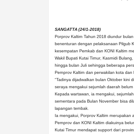
n
&
A
k
SANGATTA (24/1-2018)
u
Porprov Kaltim Tahun 2018 diundur bula
r
a
benenturan dengan pelaksanaan Pilgub Ka
t
kesempatan Pemkab dan KONI Kaltim me
Wakil Bupati Kutai Timur, Kasmidi Bulan
hingga bulan Juli sehingga beberapa pe
Pemprov Kaltim dan perwakilan kota dan 
“Tadinya dijadwalkan bulan Oktober kini
seraya mengakui sejumlah daerah belum
Kepada wartawan, ia mengakui, sejumlah 
sementara pada Bulan November bisa dilak
lapangan tembak.
Ia mengakui, Porprov Kaltim merupakan
Pemprov dan KONI Kaltim diakuinya belum 
Kutai Timur mendapat support dari provin