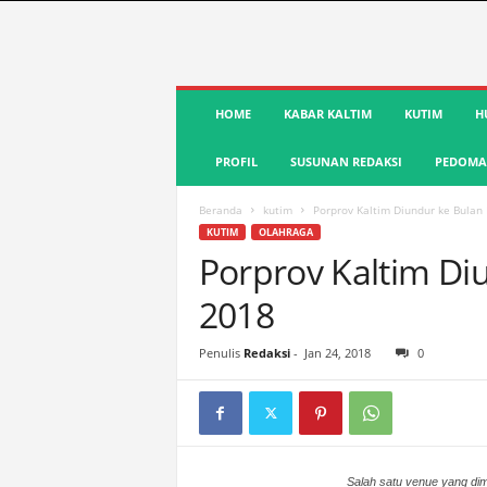
S
HOME
KABAR KALTIM
KUTIM
H
u
a
PROFIL
SUSUNAN REDAKSI
PEDOMAN
r
a
K
Beranda
kutim
Porprov Kaltim Diundur ke Bula
u
KUTIM
OLAHRAGA
t
Porprov Kaltim D
i
2018
m
|
T
Penulis
Redaksi
-
Jan 24, 2018
0
e
r
d
e
p
Salah satu venue yang dim
a