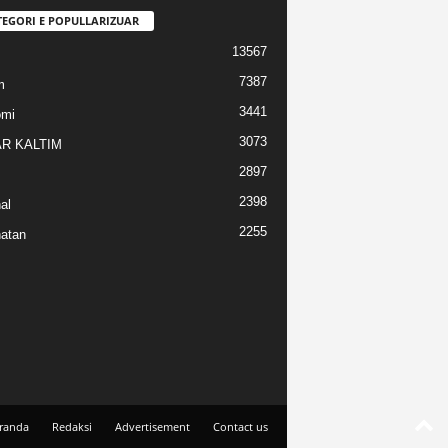
TEGORI E POPULLARIZUAR
13567
7387
m
3441
omi
3073
R KALTIM
2897
2398
al
2255
atan
randa
Redaksi
Advertisement
Contact us