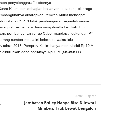
paten penyelenggara,” bebernya.
 Suara Kutim.com sebagian besar venue cabang olahraga
, pembangunanya diharapkan Pemkab Kutim mendapat
elalui dana CSR. “Untuk pembangunan sejumlah venue
iar rupiah sementara dana yang dimiliki Pemkab Kutim
rapan, pembangunan venue Cabor mendapat dukungan PT
terang sumber media ini beberapa waktu lalu.
v tahun 2018, Pemprov Kaltim hanya mensubsidi Rp10 M
n dibutuhkan dana sedikitnya Rp50 M.
(SK3/SK11)
Artikulli tjetër
,
Jembatan Bailey Hanya Bisa Dilewati
Minibus, Truk Lewat Bengalon