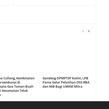
oa Cullang, Kenikmatan
Gandeng DPMPTSP Kutim, LPB
ersembunyi di
Pama Gelar Pelatihan OSS-RBA
sata Goa Taman Buah
dan NIB Bagi UMKM Mitra
i Kecamatan Teluk
n