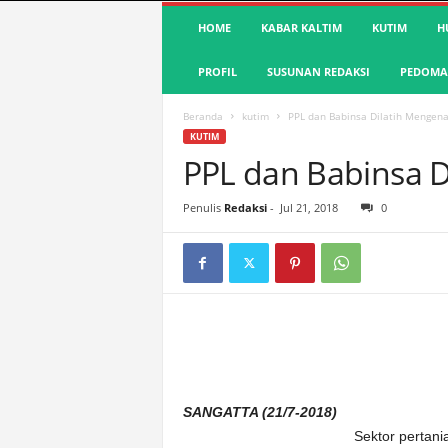
S
HOME
KABAR KALTIM
KUTIM
H
u
a
PROFIL
SUSUNAN REDAKSI
PEDOMAN
r
a
K
Beranda
kutim
PPL dan Babinsa Dilatih Mengena
u
KUTIM
t
PPL dan Babinsa D
i
m
Penulis
Redaksi
-
Jul 21, 2018
0
|
T
e
r
d
e
p
a
n
&
SANGATTA (21/7-2018)
A
Sektor pertan