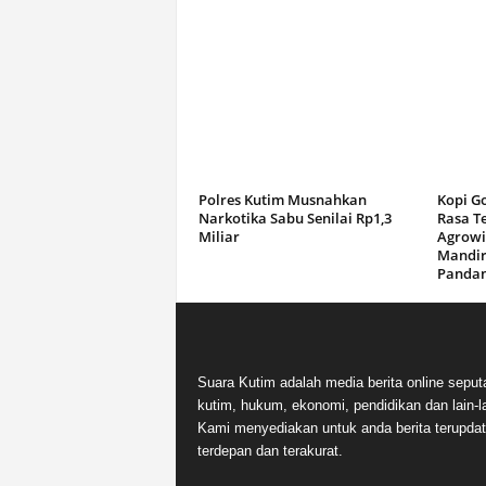
Polres Kutim Musnahkan
Kopi G
Narkotika Sabu Senilai Rp1,3
Rasa T
Miliar
Agrowi
Mandir
Panda
Suara Kutim adalah media berita online seput
kutim, hukum, ekonomi, pendidikan dan lain-la
Kami menyediakan untuk anda berita terupdat
terdepan dan terakurat.