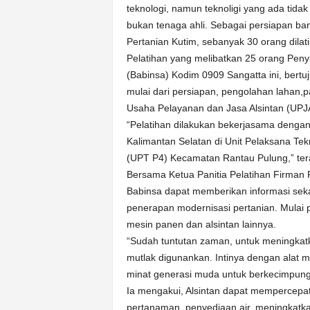
k
teknologi, namun teknoligi yang ada tid
u
bukan tenaga ahli. Sebagai persiapan ban
r
Pertanian Kutim, sebanyak 30 orang dilat
a
Pelatihan yang melibatkan 25 orang Pen
t
(Babinsa) Kodim 0909 Sangatta ini, bert
mulai dari persiapan, pengolahan lahan,
Usaha Pelayanan dan Jasa Alsintan (UPJ
“Pelatihan dilakukan bekerjasama dengan
Kalimantan Selatan di Unit Pelaksana Te
(UPT P4) Kecamatan Rantau Pulung,” ter
Bersama Ketua Panitia Pelatihan Firman F
Babinsa dapat memberikan informasi seka
penerapan modernisasi pertanian. Mulai 
mesin panen dan alsintan lainnya.
“Sudah tuntutan zaman, untuk meningkatk
mutlak digunankan. Intinya dengan alat 
minat generasi muda untuk berkecimpung 
Ia mengakui, Alsintan dapat mempercepa
pertanaman, penyediaan air, meningkatka