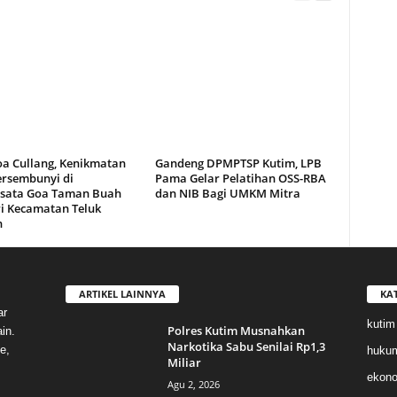
oa Cullang, Kenikmatan
Gandeng DPMPTSP Kutim, LPB
ersembunyi di
Pama Gelar Pelatihan OSS-RBA
sata Goa Taman Buah
dan NIB Bagi UMKM Mitra
i Kecamatan Teluk
n
ARTIKEL LAINNYA
KA
ar
kutim
Polres Kutim Musnahkan
in.
Narkotika Sabu Senilai Rp1,3
e,
huku
Miliar
ekon
Agu 2, 2026