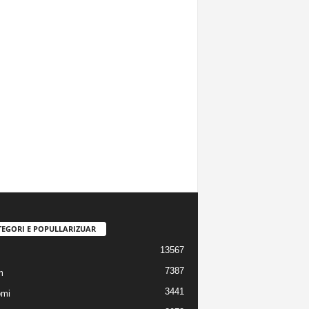
TEGORI E POPULLARIZUAR
13567
7387
m
3441
omi