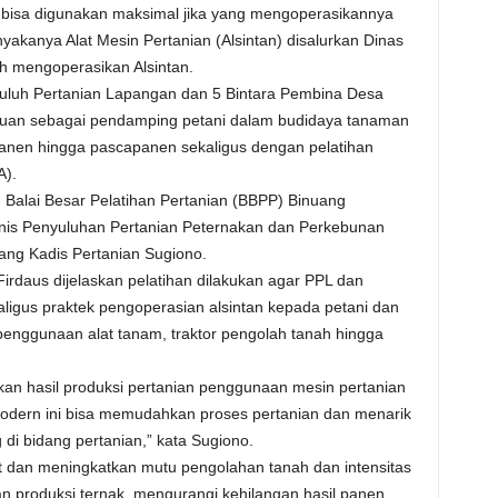
ak bisa digunakan maksimal jika yang mengoperasikannya
yakanya Alat Mesin Pertanian (Alsintan) disalurkan Dinas
ih mengoperasikan Alsintan.
yuluh Pertanian Lapangan dan 5 Bintara Pembina Desa
ujuan sebagai pendamping petani dalam budidaya tanaman
panen hingga pascapanen sekaligus dengan pelatihan
A).
 Balai Besar Pelatihan Pertanian (BBPP) Binuang
knis Penyuluhan Pertanian Peternakan dan Perkebunan
ang Kadis Pertanian Sugiono.
irdaus dijelaskan pelatihan dilakukan agar PPL dan
ligus praktek pengoperasian alsintan kepada petani dan
penggunaan alat tanam, traktor pengolah tanah hingga
an hasil produksi pertanian penggunaan mesin pertanian
modern ini bisa memudahkan proses pertanian dan menarik
di bidang pertanian,” kata Sugiono.
t dan meningkatkan mutu pengolahan tanah dan intensitas
n produksi ternak, mengurangi kehilangan hasil panen,